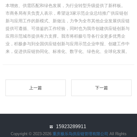
本增效、供需匹配和绿色发展，为行业转型升级提供了新样板。
市商务局有关负责人表示，希望这3家示范企业总结推广供应链创
新与应用工作的新模式、新做法，力争为全市其他企业发展供应链
提供可遵循、可借鉴的工作经验，同时也为我市创建供应链创新与
应用示范城市提供有力支撑。我市将积极引导各行业更多优秀企
业，积极参与到全国供应链创新与应用示范企业申报、创建工作中
来，促进供应链协同化、标准化、数字化、绿色化、全球化发展。
上一篇
下一篇
15923289911
Copyright © 2023-2026
重庆极乐鸟供应链管理有限公司
All Rights