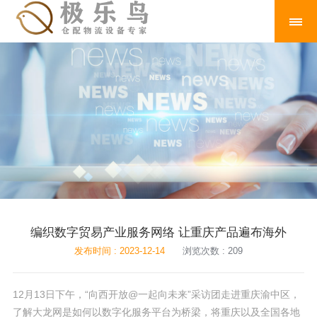
编织数字贸易产业服务网络 让重庆产品遍布海外
发布时间 : 2023-12-14
浏览次数 : 209
12月13日下午，“向西开放@一起向未来”采访团走进重庆渝中区，
了解大龙网是如何以数字化服务平台为桥梁，将重庆以及全国各地