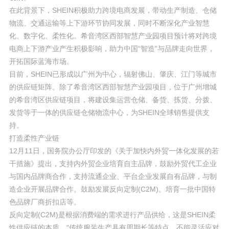
在此背景下，SHEIN积极助力跨境电商发展，带动生产制造、仓储
物流、交通运输等上下游环节协同发展，同时不断深化产业智慧
化、数字化、柔性化。希音湾区西部智慧产业园项目预计将对跨境
电商上下游产业产生积极影响，助力中国“智造”与品牌走向世界，
开拓国际蓝海市场。
目前，SHEIN已形成以广州为中心，辐射佛山、肇庆、江门等城市
的供应链矩阵。除了希音湾区西部智慧产业园项目，位于广州增城
的希音湾区供应链项目，将建设集运营仓储、备货、拣货、分拨、
发货等于一体的供应链仓储物流中心，为SHEIN全球销售提供支
持。
打造柔性产业链
12月11日，国务院办公厅印发的《关于加快内外贸一体化发展的若
干措施》提出，支持内外贸企业培育自主品牌，鼓励外贸代工企业
与国内品牌商合作，支持流通企业、平台企业发展自有品牌，与制
造企业开展品牌合作。鼓励发展反向定制(C2M)。培育一批中国特
色品牌厂商折扣店等。
反向定制(C2M)是根据消费端的需求进行产品供给，这是SHEIN柔
性供应链的本质。“传统服装生产具有周期长等特点，不能灵活应对