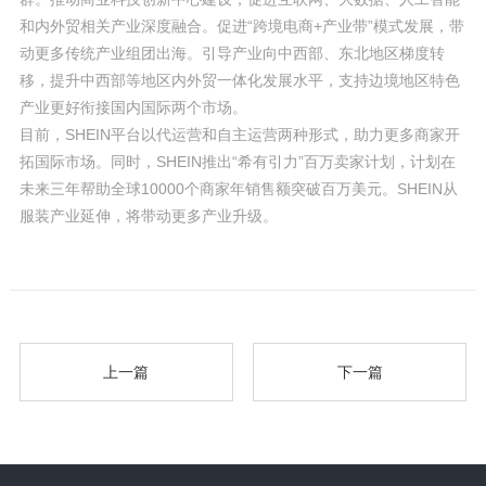
和内外贸相关产业深度融合。促进“跨境电商+产业带”模式发展，带
动更多传统产业组团出海。引导产业向中西部、东北地区梯度转
移，提升中西部等地区内外贸一体化发展水平，支持边境地区特色
产业更好衔接国内国际两个市场。
目前，SHEIN平台以代运营和自主运营两种形式，助力更多商家开
拓国际市场。同时，SHEIN推出“希有引力”百万卖家计划，计划在
未来三年帮助全球10000个商家年销售额突破百万美元。SHEIN从
服装产业延伸，将带动更多产业升级。
上一篇
下一篇