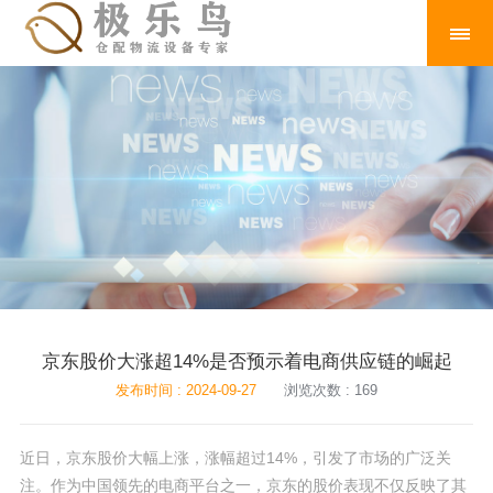
京东股价大涨超14%是否预示着电商供应链的崛起
发布时间 : 2024-09-27
浏览次数 : 169
近日，京东股价大幅上涨，涨幅超过14%，引发了市场的广泛关
注。作为中国领先的电商平台之一，京东的股价表现不仅反映了其