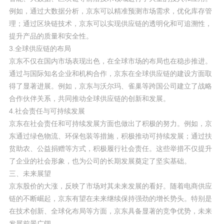
例如，通过大数据分析，京东可以精准预测市场需求，优化库存管
理；通过区块链技术，京东可以实现供应链的透明化和可追溯性，
提升产品的质量和安全性。
3.全球供应链的布局
京东不仅在国内市场表现出色，在全球市场的布局也在稳步推进。
通过与国际知名企业和机构合作，京东在全球供应链的建设方面取
得了显著进展。例如，京东与沃尔玛、雀巢等跨国公司建立了战略
合作伙伴关系，共同推动全球供应链的创新和发展。
4.社会责任与可持续发展
京东在社会责任和可持续发展方面也做出了积极的努力。例如，京
东通过绿色物流、环保包装等措施，积极推动可持续发展；通过扶
贫助农、公益捐赠等方式，积极履行社会责任。这些举措不仅提升
了企业的社会形象，也为公司的长期发展奠定了坚实基础。
三、未来展望
京东股价的大涨，反映了市场对其未来发展的看好。随着电商供应
链的不断崛起，京东有望在未来继续保持强劲的增长势头。特别是
在技术创新、全球化布局等方面，京东具备显著的竞争优势，未来
发展前景广阔。