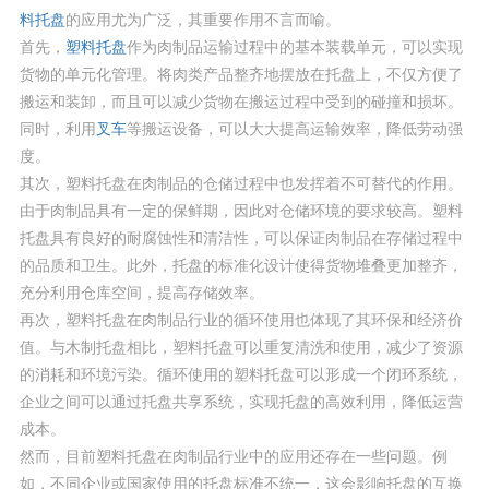
料托盘
的应用尤为广泛，其重要作用不言而喻。
首先，
塑料托盘
作为肉制品运输过程中的基本装载单元，可以实现
货物的单元化管理。将肉类产品整齐地摆放在托盘上，不仅方便了
搬运和装卸，而且可以减少货物在搬运过程中受到的碰撞和损坏。
同时，利用
叉车
等搬运设备，可以大大提高运输效率，降低劳动强
度。
其次，塑料托盘在肉制品的仓储过程中也发挥着不可替代的作用。
由于肉制品具有一定的保鲜期，因此对仓储环境的要求较高。塑料
托盘具有良好的耐腐蚀性和清洁性，可以保证肉制品在存储过程中
的品质和卫生。此外，托盘的标准化设计使得货物堆叠更加整齐，
充分利用仓库空间，提高存储效率。
再次，塑料托盘在肉制品行业的循环使用也体现了其环保和经济价
值。与木制托盘相比，塑料托盘可以重复清洗和使用，减少了资源
的消耗和环境污染。循环使用的塑料托盘可以形成一个闭环系统，
企业之间可以通过托盘共享系统，实现托盘的高效利用，降低运营
成本。
然而，目前塑料托盘在肉制品行业中的应用还存在一些问题。例
如，不同企业或国家使用的托盘标准不统一，这会影响托盘的互换