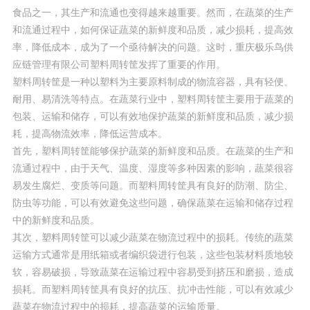
食品之一，其生产和流通也变得越来越重要。然而，在蔬菜的生产
和流通过程中，如何保证蔬菜的新鲜度和品质，减少损耗，提高效
率，降低成本，成为了一个亟待解决的问题。这时，重庆极乐鸟供
应链管理有限公司塑料周转筐发挥了重要的作用。
塑料周转筐是一种以塑料为主要原料制成的物流容器，具有轻便、
耐用、易清洗等特点。在蔬菜行业中，塑料周转筐主要用于蔬菜的
包装、运输和储存，可以有效地保护蔬菜的新鲜度和品质，减少损
耗，提高物流效率，降低运营成本。
首先，塑料周转筐能够保护蔬菜的新鲜度和品质。在蔬菜的生产和
流通过程中，由于天气、温度、湿度等多种因素的影响，蔬菜很容
易发生腐烂、变质等问题。而塑料周转筐具有良好的防潮、防尘、
防虫等功能，可以有效避免这些问题，确保蔬菜在运输和储存过程
中的新鲜度和品质。
其次，塑料周转筐可以减少蔬菜在物流过程中的损耗。传统的蔬菜
运输方式通常是用纸箱或者编织袋进行包装，这些包装材料质地较
软，容易破损，导致蔬菜在运输过程中容易受到挤压和磨损，造成
损耗。而塑料周转筐具有良好的抗压、抗冲击性能，可以有效减少
蔬菜在物流过程中的损耗，提高蔬菜的运输质量。