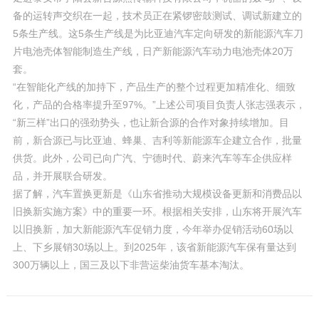
备的运转声交织在一起，技术员正在紧锣密鼓测试、调试新建立的
5条生产线。这5条生产线是为比亚迪汽车定向研发的新能源汽车刀
片电池壳体智能制造生产线，日产新能源汽车动力电池壳体20万
套。
“在智能化产线的加持下，产品生产的整个过程更加精准化、细致
化，产品的合格率提升至97%。”上述公司项目负责人张志强表示，
“新三样”出口的强劲势头，也让新合源的合作对象持续增加。目
前，新合源已与比亚迪、蜂巢、吉利等新能源车企建立合作，批量
供货。此外，公司已向广汽、宁德时代、蔚来汽车等车企供应样
品，并开展联合研发。
据了解，汽车置换更新是《山东省推动大规模设备更新和消费品以
旧换新实施方案》中的重要一环。根据相关安排，山东将开展汽车
以旧换新，加大新能源汽车促销力度，今年举办促销活动60场以
上、下乡展销30场以上。到2025年，该省新能源汽车保有量达到
300万辆以上，国三及以下非营运柴油货车基本淘汰。