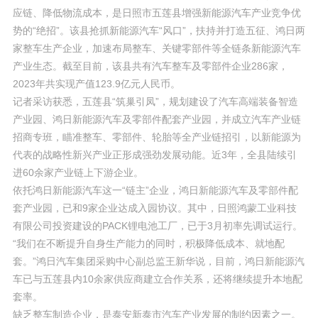
应链、降低物流成本，是日照市五莲县增强新能源汽车产业竞争优
势的“绝招”。该县抢抓新能源汽车“风口”，扶持并打造五征、鸿日两
家整车生产企业，加速布局整车、关键零部件等全链条新能源汽车
产业生态。截至目前，该县共有汽车整车及零部件企业286家，
2023年共实现产值123.9亿元人民币。
记者采访获悉，五莲县“筑巢引凤”，规划建设了汽车高端装备智造
产业园、鸿日新能源汽车及零部件配套产业园，并成立汽车产业链
招商专班，瞄准整车、零部件、轮胎等全产业链招引，以新能源为
代表的战略性新兴产业正形成强劲发展动能。近3年，全县陆续引
进60余家产业链上下游企业。
依托鸿日新能源汽车这一“链主”企业，鸿日新能源汽车及零部件配
套产业园，已和9家企业达成入园协议。其中，日照鸿蒙工业科技
有限公司投资建设的PACK锂电池工厂，已于3月初率先调试运行。
“我们在不断提升自身生产能力的同时，积极降低成本、就地配
套。”鸿日汽车集团采购中心副总监王新华说，目前，鸿日新能源汽
车已与五莲县内10余家供应商建立合作关系，还将继续提升本地配
套率。
缺乏整车制造企业，是泰安新泰市汽车产业发展的制约因素之一。