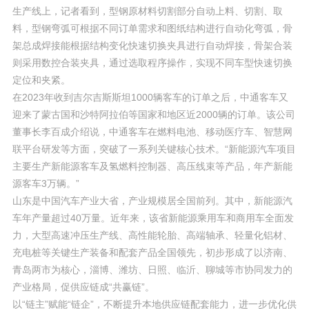
生产线上，记者看到，型钢原材料切割部分自动上料、切割、取
料，型钢弯弧可根据不同订单需求和图纸结构进行自动化弯弧，骨
架总成焊接能根据结构变化快速切换夹具进行自动焊接，骨架合装
则采用数控合装夹具，通过选取程序操作，实现不同车型快速切换
定位和夹紧。
在2023年收到吉尔吉斯斯坦1000辆客车的订单之后，中通客车又
迎来了蒙古国和沙特阿拉伯等国家和地区近2000辆的订单。该公司
董事长李百成介绍说，中通客车在燃料电池、移动医疗车、智慧网
联平台研发等方面，突破了一系列关键核心技术。“新能源汽车项目
主要生产新能源客车及氢燃料控制器、高压线束等产品，年产新能
源客车3万辆。”
山东是中国汽车产业大省，产业规模居全国前列。其中，新能源汽
车年产量超过40万量。近年来，该省新能源乘用车和商用车全面发
力，大型高速冲压生产线、高性能轮胎、高端轴承、轻量化铝材、
充电桩等关键生产装备和配套产品全国领先，初步形成了以济南、
青岛两市为核心，淄博、潍坊、日照、临沂、聊城等市协同发力的
产业格局，促供应链成“共赢链”。
以“链主”赋能“链企”，不断提升本地供应链配套能力，进一步优化供