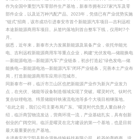
作为全国中重型汽车零部件生产基地，新泰市拥有227家汽车及零
部件企业，以及近万种汽配产品。2023年，凭借已有产业优势实施
“链式”招商，该市成功引进泰安市首个新能源汽车项目—吉利远程
本途新能源商用车项目。从签约落地到首台整车下线，仅用时7个
月。
据悉，近年来，新泰市大力发展新能源及装备产业，依托华能光
电、吉利远程新能源商用车等重点企业，构建“光伏发电—储能换电
—新能源电池—新能源汽车”产业链条，初步打造起“绿色发电—储
能换电—新能源电池—新能源汽车”闭环产业链条，完善本土产业布
局，打造新能源商用车应用示范城市。
同新泰市一样，临沂市兰山区也把新能源产业作为新兴产业发力
点，在光伏、储能等设备制造领域实现了突破。曜灵时代、钛时代
复合钛锂电池、纬景储能锌铁液流电池等多个大项目相继落地。
“在此之前，我们公司主要布局广东。”曜灵时代负责人董自林介
绍，临沂商贸物流发达，营商环境一流，产业基础扎实，具有创新
创业的广阔空间。临沂是曜灵在北方建设的第一个基地，也是目前
最大最重要的生产基地。
走进泰安市宁阳县新合源热传输科技有限公司，机器的轰鸣声、设