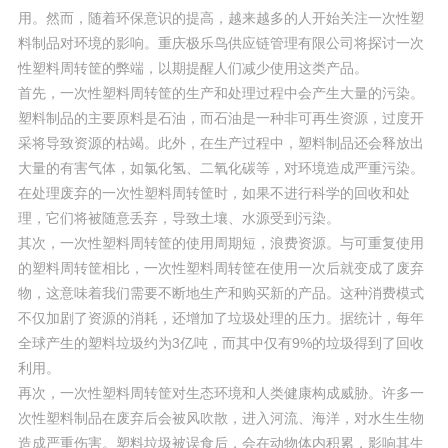
用。然而，随着环保意识的提高，越来越多的人开始关注一次性塑
料制品对环境的影响。重庆极乐鸟供应链管理有限公司将探讨一次
性塑料周转筐的弊端，以期提醒人们减少使用这类产品。
首先，一次性塑料周转筐的生产和处理过程中会产生大量的污染。
塑料制品的主要原料是石油，而石油是一种非可再生资源，过度开
采将导致资源的枯竭。此外，在生产过程中，塑料制品还会释放出
大量的有害气体，如氯化氢、二氧化碳等，对环境造成严重污染。
在处理废弃的一次性塑料周转筐时，如果不进行科学的回收和处
理，它们将被随意丢弃，导致土壤、水源受到污染。
其次，一次性塑料周转筐的使用周期短，浪费资源。与可重复使用
的塑料周转筐相比，一次性塑料周转筐在使用一次后就变成了废弃
物，这意味着我们需要不断地生产和购买新的产品。这种消费模式
不仅加剧了资源的消耗，还增加了垃圾处理的压力。据统计，每年
全球产生的塑料垃圾约为3亿吨，而其中仅有9%的垃圾得到了回收
利用。
再次，一次性塑料周转筐对生态环境和人类健康构成威胁。许多一
次性塑料制品在废弃后会被风吹散，进入河流、海洋，对水生生物
造成严重伤害。塑料垃圾被误食后，会在动物体内积累，影响其生