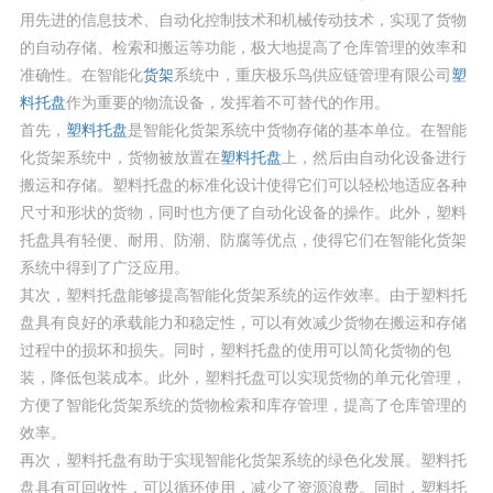
用先进的信息技术、自动化控制技术和机械传动技术，实现了货物
的自动存储、检索和搬运等功能，极大地提高了仓库管理的效率和
准确性。在智能化
货架
系统中，重庆极乐鸟供应链管理有限公司
塑
料托盘
作为重要的物流设备，发挥着不可替代的作用。
首先，
塑料托盘
是智能化货架系统中货物存储的基本单位。在智能
化货架系统中，货物被放置在
塑料托盘
上，然后由自动化设备进行
搬运和存储。塑料托盘的标准化设计使得它们可以轻松地适应各种
尺寸和形状的货物，同时也方便了自动化设备的操作。此外，塑料
托盘具有轻便、耐用、防潮、防腐等优点，使得它们在智能化货架
系统中得到了广泛应用。
其次，塑料托盘能够提高智能化货架系统的运作效率。由于塑料托
盘具有良好的承载能力和稳定性，可以有效减少货物在搬运和存储
过程中的损坏和损失。同时，塑料托盘的使用可以简化货物的包
装，降低包装成本。此外，塑料托盘可以实现货物的单元化管理，
方便了智能化货架系统的货物检索和库存管理，提高了仓库管理的
效率。
再次，塑料托盘有助于实现智能化货架系统的绿色化发展。塑料托
盘具有可回收性，可以循环使用，减少了资源浪费。同时，塑料托