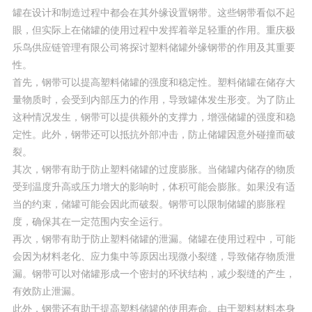
罐在设计和制造过程中都会在其外缘设置钢带。这些钢带看似不起
眼，但实际上在储罐的使用过程中发挥着举足轻重的作用。重庆极
乐鸟供应链管理有限公司将探讨塑料储罐外缘钢带的作用及其重要
性。
首先，钢带可以提高塑料储罐的强度和稳定性。塑料储罐在储存大
量物质时，会受到内部压力的作用，导致罐体发生形变。为了防止
这种情况发生，钢带可以提供额外的支撑力，增强储罐的强度和稳
定性。此外，钢带还可以抵抗外部冲击，防止储罐因意外碰撞而破
裂。
其次，钢带有助于防止塑料储罐的过度膨胀。当储罐内储存的物质
受到温度升高或压力增大的影响时，体积可能会膨胀。如果没有适
当的约束，储罐可能会因此而破裂。钢带可以限制储罐的膨胀程
度，确保其在一定范围内安全运行。
再次，钢带有助于防止塑料储罐的泄漏。储罐在使用过程中，可能
会因为材料老化、应力集中等原因出现微小裂缝，导致储存物质泄
漏。钢带可以对储罐形成一个密封的环状结构，减少裂缝的产生，
有效防止泄漏。
此外，钢带还有助于提高塑料储罐的使用寿命。由于塑料材料本身