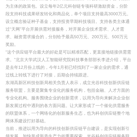
为主体的政策包。设立每年2亿元科创链专项科研激励资金，分阶
段支持科技成果研发转化和商品化，单个项目支持最高3000万元。
设立概念验证种子基金，支持投资早期科技项目。支持各类主体通
过“天网”平台开展供需对接服务，对开展企业技术需求、人才需
求、融资需求撮合的，分别给予最高50万元、200万元、500万元
奖励。
“这个供应链平台最大的好处是可以精准匹配，更直接地链接供需需
求。”北京大学武汉人工智能研究院科技事务部部长李进介绍，平台
是去年12月份上线的，今年1月初已经找到了一家企业的需求，通
过线上转线下进行了对接，后期会持续跟进。
东湖高新区科技创新局相关负责人表示，成立光谷科技创新供应链
服务联盟，主要是聚集专业化的服务机构，包括金融、人才方面的
专业化机构。服务围绕企业的创新需求，以用为导向来解决企业创
新发展过程中遇到的各方面问题。让大家形成了一个催化供需服务
的联盟体系，一个网络化的创新服务生态，也为科创供应链整个地
网体系建设打好基础。
当前，推进以用为导向的科技创新供应链平台建设，是实现创新引
领发展，加快形成新质生产力的重要探索。光谷科创供应链服务联