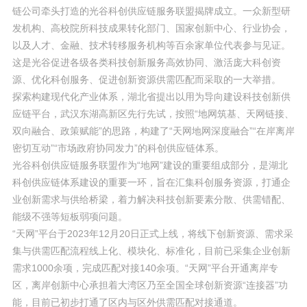
链公司牵头打造的光谷科创供应链服务联盟揭牌成立。一众新型研
发机构、高校院所科技成果转化部门、国家创新中心、行业协会，
以及人才、金融、技术转移服务机构等百余家单位代表参与见证。
这是光谷促进各级各类科技创新服务高效协同、激活庞大科创资
源、优化科创服务、促进创新资源供需匹配而采取的一大举措。
探索构建现代化产业体系，湖北省提出以用为导向建设科技创新供
应链平台，武汉东湖高新区先行先试，按照“地网筑基、天网链接、
双向融合、政策赋能”的思路，构建了“天网地网深度融合”“在岸离岸
密切互动”“市场政府协同发力”的科创供应链体系。
光谷科创供应链服务联盟作为“地网”建设的重要组成部分，是湖北
科创供应链体系建设的重要一环，旨在汇集科创服务资源，打通企
业创新需求与供给桥梁，着力解决科技创新要素分散、供需错配、
能级不强等短板弱项问题。
“天网”平台于2023年12月20日正式上线，将线下创新资源、需求采
集与供需匹配流程线上化、模块化、标准化，目前已采集企业创新
需求1000余项，完成匹配对接140余项。“天网”平台开通离岸专
区，离岸创新中心承担着大湾区乃至全国全球创新资源“连接器”功
能，目前已初步打通了区内与区外供需匹配对接通道。