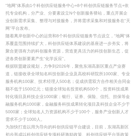
“地网”体系由1个科创供应链服务中心+8个科创供应链服务节点+依
托专业机构，分产业、分要素设立N个创新服务驿站，重点开展企
业创新需求采集、整理与对接服务，并将需求采集和对接服务在“天
网”平台发布。
随着离岸创新中心的运营和8个科创供应链服务节点设立，“地网”体
系覆盖范围持续扩大，科创供应链体系建设的基座进一步夯实，将
聚合更强有力的科创服务资源，营造更具活力的科技创新生态，促
进各类创新要素产生“化学反应”。
根据联盟建设规划，力争到2026年，聚焦东湖高新区重点产业赛
道，链接收录全球知名科技创新企业及高校科研院所1000家、专业
服务机构100家、技术经理人500名；促成供需双方合作相关合同金
额不低于1500亿元；链接全球知名投资机构500个，投资科技成果
转化项目及科技企业1000家；银行、证券、保险、信托、担保等金
融服务机构1000家，金融服务科技成果转化项目及科技企业不少于
5000家；全球知名人力资源机构不少于100个，服务产业创新人才
需求不少于1000人。
为加快打造以用为导向的科创供应链平台建设，目前，东湖高新区
初步形成以科创供应链专项科研激励政策、科创供应链平台等政策