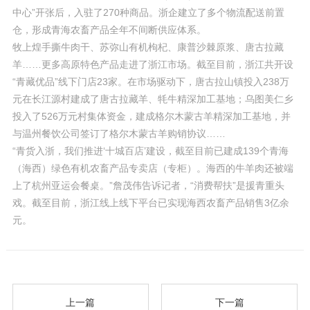
中心”开张后，入驻了270种商品。浙企建立了多个物流配送前置
仓，形成青海农畜产品全年不间断供应体系。
牧上煌手撕牛肉干、苏弥山有机枸杞、康普沙棘原浆、唐古拉藏
羊……更多高原特色产品走进了浙江市场。截至目前，浙江共开设
“青藏优品”线下门店23家。在市场驱动下，唐古拉山镇投入238万
元在长江源村建成了唐古拉藏羊、牦牛精深加工基地；乌图美仁乡
投入了526万元村集体资金，建成格尔木蒙古羊精深加工基地，并
与温州餐饮公司签订了格尔木蒙古羊购销协议……
“青货入浙，我们推进‘十城百店’建设，截至目前已建成139个青海
（海西）绿色有机农畜产品专卖店（专柜）。海西的牛羊肉还被端
上了杭州亚运会餐桌。”詹茂伟告诉记者，“消费帮扶”是援青重头
戏。截至目前，浙江线上线下平台已实现海西农畜产品销售3亿余
元。
上一篇
下一篇