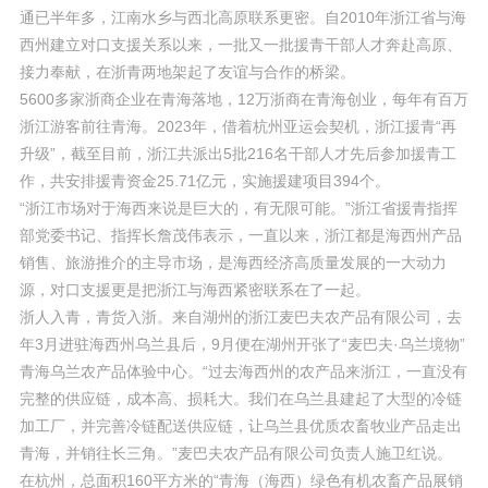
通已半年多，江南水乡与西北高原联系更密。自2010年浙江省与海
西州建立对口支援关系以来，一批又一批援青干部人才奔赴高原、
接力奉献，在浙青两地架起了友谊与合作的桥梁。
5600多家浙商企业在青海落地，12万浙商在青海创业，每年有百万
浙江游客前往青海。2023年，借着杭州亚运会契机，浙江援青“再
升级”，截至目前，浙江共派出5批216名干部人才先后参加援青工
作，共安排援青资金25.71亿元，实施援建项目394个。
“浙江市场对于海西来说是巨大的，有无限可能。”浙江省援青指挥
部党委书记、指挥长詹茂伟表示，一直以来，浙江都是海西州产品
销售、旅游推介的主导市场，是海西经济高质量发展的一大动力
源，对口支援更是把浙江与海西紧密联系在了一起。
浙人入青，青货入浙。来自湖州的浙江麦巴夫农产品有限公司，去
年3月进驻海西州乌兰县后，9月便在湖州开张了“麦巴夫·乌兰境物”
青海乌兰农产品体验中心。“过去海西州的农产品来浙江，一直没有
完整的供应链，成本高、损耗大。我们在乌兰县建起了大型的冷链
加工厂，并完善冷链配送供应链，让乌兰县优质农畜牧业产品走出
青海，并销往长三角。”麦巴夫农产品有限公司负责人施卫红说。
在杭州，总面积160平方米的“青海（海西）绿色有机农畜产品展销