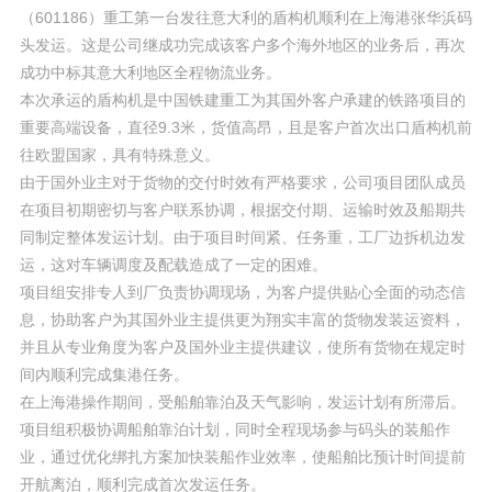
（601186）重工第一台发往意大利的盾构机顺利在上海港张华浜码
头发运。这是公司继成功完成该客户多个海外地区的业务后，再次
成功中标其意大利地区全程物流业务。
本次承运的盾构机是中国铁建重工为其国外客户承建的铁路项目的
重要高端设备，直径9.3米，货值高昂，且是客户首次出口盾构机前
往欧盟国家，具有特殊意义。
由于国外业主对于货物的交付时效有严格要求，公司项目团队成员
在项目初期密切与客户联系协调，根据交付期、运输时效及船期共
同制定整体发运计划。由于项目时间紧、任务重，工厂边拆机边发
运，这对车辆调度及配载造成了一定的困难。
项目组安排专人到厂负责协调现场，为客户提供贴心全面的动态信
息，协助客户为其国外业主提供更为翔实丰富的货物发装运资料，
并且从专业角度为客户及国外业主提供建议，使所有货物在规定时
间内顺利完成集港任务。
在上海港操作期间，受船舶靠泊及天气影响，发运计划有所滞后。
项目组积极协调船舶靠泊计划，同时全程现场参与码头的装船作
业，通过优化绑扎方案加快装船作业效率，使船舶比预计时间提前
开航离泊，顺利完成首次发运任务。