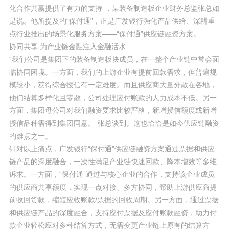
化合作共赢提供了有力的支持”，某装备制造板企业财务总监张总如
是说。他所提及的“保付通”，正是广发银行强化产品供给、深耕重
点行业推出的场景化服务方案——“保付通”供应链融资方案。
协同共享 为产业链金融注入金融活水
“我们公司是集团下的装备制造板块成员，在一整个产业链中常会面
临协同困境。一方面，我们的上游企业有提前回款需求，但普遍规
模较小，获得综合授信有一定难度。而且供应商大量分散在各地，
他们结算多样化且零散，公司处理应付账款的人力成本不低。另一
方面，集团母公司对我们融资要求比较严格，新增授信额度或新增
授信品种需得到集团同意。”张总谈到。这也恰恰是如今供应链融资
的难点之一。
针对以上痛点，广发银行“保付通”供应链融资方案通过票据和供应
链产品的深度融合，一次性满足产业链快速回款、降本增效等多维
诉求。一方面，“保付通”通过与核心企业的合作，支持该企业成员
的供应商共享额度，实现一点对接、多方协同，帮助上游供应商提
前收回货款，缩短应收账款/票据的回收周期。另一方面，通过票据
和供应链产品的深度融合，支持应付票据及应付账款融资，助力付
款企业轻松应对多种结算方式，无需变更产业链上原有的结算方