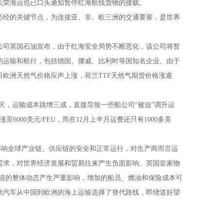
长荣海运也已口头通知暂停红海航线货物的接载。
必经的关键节点，为连接亚、非、欧三洲的交通要塞，是世界
油公司英国石油宣布，由于红海安全局势不断恶化，该公司将暂
的运输和航行，包括德国、挪威、比利时等国知名企业。由于
日欧洲天然气价格应声上涨，荷兰TTF天然气期货价格涨逾
4天，运输成本跳增三成，直接导致一些船公司“被迫”调升运
00美元/FEU，而在12月上半月运费还只有1000多美
重影响全球产业链、供应链的安全和正常运行，对生产商而言运
需求，对世界经济发展和贸易往来产生负面影响。英国皇家物
应链的整体动态产生严重影响，增加的船员、燃油和保险成本可
动汽车从中国到欧洲的海上运输选择了替代路线，即绕道好望