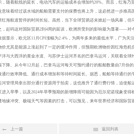
示，随着航线的延长，电动汽车的运输成本会增加约20%。而且，红海乃
这意味着经过该水域的船舶需要支付的保费也将上升，这必然进一步推高
断红海航道暂停的时间长短。虽然，当下全球贸易还未掀起一场风暴，但
之，起码这对国际贸易2到4周的延误，欧洲所受到的影响最为显著——对
数据显示，欧元区11月CPI涨幅为2.4%，为两年多来的最低水平，广
物价尤其是能源上涨起到了一定的缓冲作用，但预期欧洲物价因红海危机
平洋与大西洋的黄金水道、与苏伊士运河齐名的巴拿马运河，关联着全球约5
下降。从今年12月起，巴拿马运河每天可预约通行的船舶数量由7月份的3
通行效率降低、通行成本增加和等待时间延长。据悉，船舶等待通行的平均时间
运河管理局拿出部分通行资源用于拍卖，这也推升了通行费行情，迫使船运
区进入旱季，以及2024年旱季预期的新增降雨可能因为厄尔尼诺现象变
遭地缘冲突、极端天气等因素的打击，可以预见，来年世界经济和国际贸
上一篇
返回列表