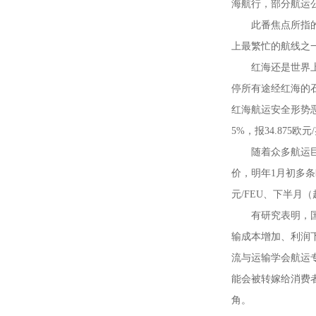
海航行，部分航运
此番焦点所指
上最繁忙的航线之
红海还是世界
停所有途经红海的
红海航运安全形势
5%，报34.875
随着众多航运
价，明年1月初多条
元/FEU、下半月（
有研究表明，
输成本增加、利润
流与运输学会航运
能会被转嫁给消费
角。