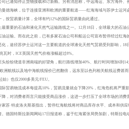
公司已通知停止货物接载和订新舱。另有消息称，中远海运、东方海外、
的曼德海峡，位于连接亚洲和欧洲的重要航道——红海海域与苏伊士运河
一，按贸易量计算，全球有约12%的国际贸易量由此通过。
上最重要的石油和液化天然气运输路线之一。12月18日，全球最大的石
石油运输。而在此之前，已有多家石油公司和船运公司宣布暂停经过红海
恶化，途径苏伊士运河这一主要航道的全球液化天然气贸易受到影响，18
欧元/兆瓦时，ICE英国天然气价格涨幅超过8%。
巨头纷纷绕道非洲南端的好望角，航行路线增加40%、航行时间增加6到1
欧洲航线以及地中海航线报价已然翻倍，远东至以色列相关航线运费甚而涨至60
起始）也仅2000多美元/FEU。
国际贸易物流成本每提高10%，贸易流量就会下降20%，红海危机将严
下降，对消费者而言只能接受商品涨价，这进一步打压了全球市场的消费
专家苏·特皮洛夫斯基指出，暂停红海航线将对商品库存水平、成本和供
者。德国特斯拉新闻网站17日报道称，鉴于红海紧张局势加剧，特斯拉电