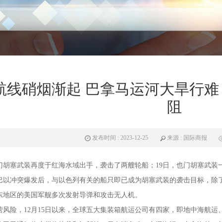
航线硝烟渐起 巴拿马运河大旱行难
阻
发布时间 : 2023-12-25
来源 : 国际商报
，也门胡塞武装再度于红海水域出手，袭击了两艘轮船；19日，也门胡塞武
月巴以冲突爆发后，与以色列有关的船只即已成为胡塞武装的袭击目标，除
东地区的美国军舰多次发射导弹和攻击无人机。
营风险，12月15日以来，全球五大集装箱航运公司有四家，即地中海航