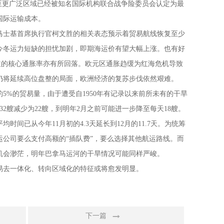
至更广泛区域已经被知名国际机构联合战争险委员会认定为最
国际运输成本。
马士基首席执行官柯文胜的相关表态预示着贸易航线恢复至少
今冬运力短缺的担忧加剧，即期海运价有望大幅上涨。也有好
为关注的核心通胀率亦有所回落。欧元区通胀趋缓为红海危机导致
仍将延续高位盘整的局面，欧洲经济的复苏步伐依然艰难。
%的贸易量，由于遭受自1950年有记录以来前所未有的干旱
2艘减少为22艘，到明年2月之前可能进一步降至每天18艘。
已从今年11月初的4.3天延长到12月的11.7天。为统筹
公司要么支付高额的“插队费”，要么选择其他航运路线。而
得机会渺茫，明年巴拿马运河的干旱情况可能同样严峻。
易去一体化、转向区域化的特征或将愈发明显。
下一篇