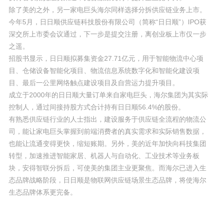
除了美的之外，另一家电巨头海尔同样选择分拆供应链业务上市。
今年5月，日日顺供应链科技股份有限公司（简称“日日顺”）IPO获
深交所上市委会议通过，下一步是提交注册，离创业板上市仅一步
之遥。
招股书显示，日日顺拟募集资金27.71亿元，用于智能物流中心项
目、仓储设备智能化项目、物流信息系统数字化和智能化建设项
目、最后一公里网络触点建设项目及自营运力提升项目。
成立于2000年的日日顺大量订单来自家电巨头，海尔集团为其实际
控制人，通过间接持股方式合计持有日日顺56.4%的股份。
有熟悉供应链行业的人士指出，建设服务于供应链全流程的物流公
司，能让家电巨头掌握到前端消费者的真实需求和实际销售数据，
也能让流通变得更快，缩短账期。另外，美的近年加快向科技集团
转型，加速推进智能家居、机器人与自动化、工业技术等业务板
块，安得智联分拆后，可使美的集团主业更聚焦。而海尔已进入生
态品牌战略阶段，日日顺是物联网供应链场景生态品牌，将使海尔
生态品牌体系更完备。