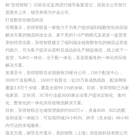
称“安得智联”）日前在证监局进行辅导备案登记，拟首次公开发行
股票并上市，辅导券商为中金公司。
打造数智化物流科技
官网显示，安得智联是一家致力于为客户提供端到端数智化供应链
解决方案的物流科技企业。基于美的T+3产销模式及渠道一盘货变
革的经营实践，安得智联建立了端到端全链路数智化的物流运营迭
代能力，可为客户提供从原料至成品的生产精益物流，线上线下一
盘货，ToB/C一体化，仓干配一体化，及送装服务的一体化供应链
解决方案。
发展至今，安得智联在全国拥有29家分公司，136个配送中心，
3000个送装网点，1500个前置仓；近20万条成熟线路，配送网络
覆盖3.9万个乡镇，覆盖全国99.1%的乡镇。目前，安得智联已为家
电家居、泛快消、3C等行业超3000家企业客户提供定制化、集约
化、数智化的一体化供应链物流解决方案。
目前，安得智联总仓储管理面积约550万㎡，具备B2B、B2C的配
送和送装一体能力，可实现同城24小时内、跨市（含乡镇）48小时
内可达的末端服务。
股东方面，辅导文件显示，美的智联（上海）供应链科技有限公司