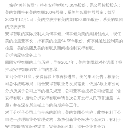
（简称“美的智联”）持有安得智联73.85%股份，系公司控股股东；
美的集团持有美的智联100%股份，系美的智联控股股东；截至
2023年12月1日，美的控股持有美的集团30.88%股份，系美的集团
的控股股东。
安得智联的实际控制人为何享健。何享健为美的集团创始人，现任
美的控股董事长，持有美的控股94.55%股份。何享健通过控制美的
控股、美的集团及美的智联从而间接控制安得智联。
分拆供应链业务上市
回顾安得智联的上市历程，早在2017年，美的集团就对外透露了拟
推动安得智联独立上市的意愿。
直到今年7月底，安得智联上市再获进展。美的集团公告，根据公
司总体战略布局，结合安得智联业务发展需要，依据A股上市公司
分拆所属子公司上市的相关规定，公司董事会授权公司经营层（含
安得智联）启动分拆安得智联申请首次公开发行人民币普通股（A
股）并在深交所主板上市的前期筹备工作。
对于分拆子公司上市带来的影响，美的集团公告称，此举有利于公
司进一步理顺业务管理架构，释放创新业务板块估值潜力；有利于
安得智联拓宽融资渠道，完善激励机制，提升企业竞争力。