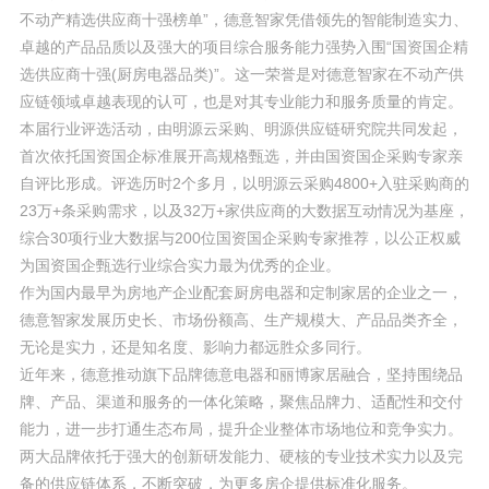
不动产精选供应商十强榜单”，德意智家凭借领先的智能制造实力、
卓越的产品品质以及强大的项目综合服务能力强势入围“国资国企精
选供应商十强(厨房电器品类)”。这一荣誉是对德意智家在不动产供
应链领域卓越表现的认可，也是对其专业能力和服务质量的肯定。
本届行业评选活动，由明源云采购、明源供应链研究院共同发起，
首次依托国资国企标准展开高规格甄选，并由国资国企采购专家亲
自评比形成。评选历时2个多月，以明源云采购4800+入驻采购商的
23万+条采购需求，以及32万+家供应商的大数据互动情况为基座，
综合30项行业大数据与200位国资国企采购专家推荐，以公正权威
为国资国企甄选行业综合实力最为优秀的企业。
作为国内最早为房地产企业配套厨房电器和定制家居的企业之一，
德意智家发展历史长、市场份额高、生产规模大、产品品类齐全，
无论是实力，还是知名度、影响力都远胜众多同行。
近年来，德意推动旗下品牌德意电器和丽博家居融合，坚持围绕品
牌、产品、渠道和服务的一体化策略，聚焦品牌力、适配性和交付
能力，进一步打通生态布局，提升企业整体市场地位和竞争实力。
两大品牌依托于强大的创新研发能力、硬核的专业技术实力以及完
备的供应链体系，不断突破，为更多房企提供标准化服务。