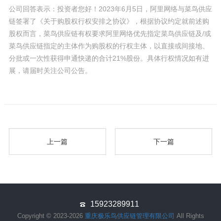
公司回答表示：投资者您好！2023年6月5日，阿里网络与菜鸟供应
链签署了《关于购股权行权安排之协议》，根据协议约定就前述购
股权而言，菜鸟供应链有权要求阿里网络优先指定菜鸟供应链及/或
菜鸟供应链指定的主体作为购股权的行权主体，以直接或间接地、
分批或一次性获得申通快递的合计21%股份。具体行权情况如有进
展，请届时关注公司公告。
上一篇
下一篇
15923289911
Copyright © 2023-2026
重庆极乐鸟供应链管理有限公司
All Rights