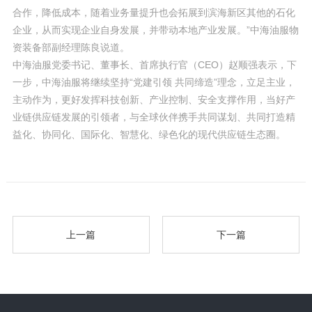
合作，降低成本，随着业务量提升也会拓展到滨海新区其他的石化
企业，从而实现企业自身发展，并带动本地产业发展。”中海油服物
资装备部副经理陈良说道。
中海油服党委书记、董事长、首席执行官（CEO）赵顺强表示，下
一步，中海油服将继续坚持“党建引领 共同缔造”理念，立足主业，
主动作为，更好发挥科技创新、产业控制、安全支撑作用，当好产
业链供应链发展的引领者，与全球伙伴携手共同谋划、共同打造精
益化、协同化、国际化、智慧化、绿色化的现代供应链生态圈。
上一篇
下一篇