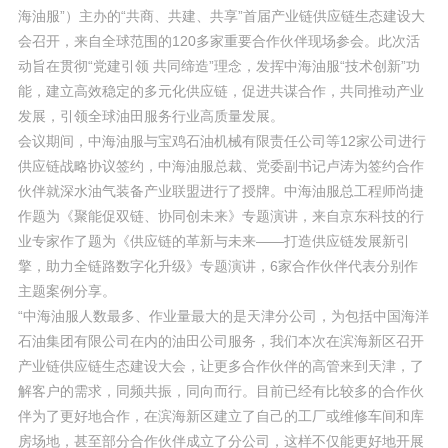
海油服”）主办的“共商、共建、共享”首届产业链供应链生态建设大
会召开，来自全球范围的120多家重要合作伙伴现场参会。此次活
动旨在贯彻“党建引领 共同缔造”理念，发挥中海油服“技术创新”功
能，建立高效稳定的多元化供应链，促进共谋合作，共同推动产业
发展，引领全球油田服务行业高质量发展。
会议期间，中海油服与宝鸡石油机械有限责任公司等12家公司进行
供应链战略协议签约，中海油服总裁、党委副书记卢涛为签约合作
伙伴就深水油气装备产业联盟进行了授牌。中海油服总工程师尚捷
作题为《聚能促双链、协同创未来》专题演讲，来自京东科技的行
业专家作了题为《供应链的革新与未来——打造供应链发展新引
擎，助力全链路数字化升级》专题演讲，6家合作伙伴代表分别作
主题案例分享。
“中海油服人数最多、作业量最大的是天津分公司，为包括中国海洋
石油集团有限公司在内的油田公司服务，我们本次在滨海新区召开
产业链供应链生态建设大会，让更多合作伙伴的高管来到天津，了
解客户的需求，同频共振，同向而行。目前已经有比较多的合作伙
伴为了更好地合作，在滨海新区建立了自己的工厂或维修车间和库
房场地，甚至部分合作伙伴成立了分公司，这样不仅能更好地开展