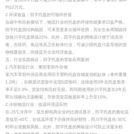
约12万元。
2.环保效益：田字托盘的可循环价值
在碳中和目标驱动下，物流行业对托盘的环保性能要求日益严格。
田字托盘因结构稳固，可承受更多次循环使用，其全生命周期碳排
放较川字托盘降低22%。此外，田字托盘的网格设计便于清洗消
毒，在医药、食品等高卫生标准行业，可减少因托盘污染导致的货
物报废损失，间接提升企业经济效益。
五、行业实践验证：田字托盘的货架应用案例
1.汽车制造行业：重型零部件存储
某汽车零部件供应商采用田字塑料托盘存储发动机缸体（单件重量
1.2吨），在横梁式货架中实现5层堆码，连续使用3年后托盘形变
率不足0.3%，货架结构完好无损。而同期使用的川字托盘在2年后
即出现横向主梁断裂，导致货架层板损坏率上升至15%。
2.冷链物流行业：低温环境适应性
在-25℃冷库中，某生鲜电商企业对比测试显示，田字托盘的脆化温
度低至-40℃，在低温环境下仍保持良好韧性，而川字托盘在-30℃
时即出现脆裂风险。此外，田字托盘的网格设计可防止冷凝水积