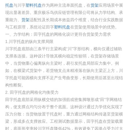
托盘
与川字
塑料托盘
作为两种主流单面托盘，在
货架
应用场景中展
现出显著差异。重庆极乐鸟供应链管理有限公司将从力学结构、承
重能力、
货架
适配性及长期成本效益四个维度，结合行业实践数据
与工程原理，系统论证田字
塑料托盘
在货架使用场景中的优势。
一、力学结构：田字托盘的网格化设计更符合货架受力需求
1.川字托盘的纵向支撑局限
川字托盘底部由三条平行主梁构成“川”字形结构，横向仅通过辅助
支撑条连接。这种设计导致其横向稳定性较弱，在货架存储场景
中，当货物重心偏离纵向主梁时，易引发托盘局部应力集中。例
如，在横梁式货架中，若货物支点未精准落在纵向主梁正上方，川
字托盘可能因横向支撑不足产生弯曲变形，长期使用后甚至出现结
构性断裂。
2. 田字托盘的网格化均衡受力
田字托盘底部采用纵横交错的加强筋或密集脚墩形成“田”字网格结
构，使支撑点均匀分布于整个底面。这种设计通过力学优化实现了
压力分散：当货物放置于托盘时，重力通过网格结构传递至货架横
梁，形成多点支撑效应。工程测试数据显示，田字托盘在货架载重
时，底面形变率较川字托盘降低42%，有效避免了因单点受力过大