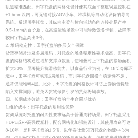
轨道精准匹配。田字托盘的网格化设计使其底面平整度误差控制在
±1.5mm以内，可无缝对接AGV小车、堆垛机等自动化设备的导向
系统。反观川字托盘，其纵向主梁与横向辅助条的连接处易产生
0.5-1mm的台阶差，在高速运输场景中可能导致设备卡顿，故障率
较田字托盘高出3倍。
2. 堆码稳定性：田字托盘的多层安全保障
货架存储常涉及多层堆码，对托盘的堆叠稳定性要求极高。田字托
盘的网格结构通过增加支撑点数量，使堆叠时上下托盘的接触面积
扩大30%，显著提升抗滑移能力。以食品行业为例，在-18℃冷库环
境中，田字托盘可实现6层堆码，而川字托盘因横向稳定性不足，
通常仅能堆码4层。此外，田字托盘的网格设计可防止货物包装袋
陷入支撑间隙，避免因货物倾斜引发的货架坍塌事故。
四、长期成本效益：田字托盘的全生命周期优势
1.维护成本：田字托盘的耐用性优势
货架系统对托盘的耐久性要求远高于普通周转场景。田字托盘采用
HDPE或PP高强度塑料，配合网格化加强筋设计，其使用寿命可达
8-10年，是川字托盘的1.5倍。以年吞吐量50万托盘的物流中心为
例，使用田字托盘可减少30%的托盘更换频率，每年节省维护成本