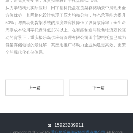
聚，避免货物受潮，其货损率较川字托盘降低40%。
从力学结构到实际应用，田字塑料托盘在货架存储场景中展现出全
方位优势：其网格化设计实现了压力均衡分散，静态承重能力提升
50%；与自动化货架系统的深度兼容性降低了设备故障率；全生命
周期成本较川字托盘降低25%以上。在智能制造与绿色物流双轮驱
动的背景下，重庆极乐鸟供应链管理有限公司田字塑料托盘已成为
货架存储领域的最优解，其应用推广将助力企业构建更高效、更安
全的现代化仓储体系。
上一篇
下一篇
15923289911
Copyright © 2023-2026
重庆极乐鸟供应链管理有限公司
All Rights