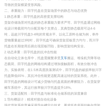
导致的货架横梁变形风险。
二、承重能力：田字托盘在货架场景中的静态与动态优势
1.静态承重：田字托盘的高密度支撑结构
货架存储场景对托盘的静态承重能力要求严苛。田字托盘通过网格
化设计将载荷均匀分配至每个支撑点，其典型静态载荷可达4-6
吨，远超川字托盘3-4吨的常规水平。以化工原料仓储为例，单件
货物重量超过3吨时，田字托盘可确保货架层板受力均匀，而川字
托盘在长期使用后易出现层板凹陷，影响货架结构安全。
2.动态承重：田字托盘的抗冲击性能
在自动化立体仓库中，托盘需频繁承受
叉车
搬运、堆垛机升降等动
态载荷。田字托盘的网格结构通过增加接触面积，有效分散冲击
力。实验表明，在1.5米高度跌落测试中，田字托盘的破损率较川字
托盘降低65%，其抗冲击性能更适配高速运转的货架系统。此外，
田字托盘的网格设计可减少货物与托盘底面的摩擦阻力，在货架穿
梭车系统中，其运行效率较川字托盘提升18%。
三、货架适配性：田字托盘与标准化仓储系统的深度兼容
1.导向槽设计：精准对接自动化设备
现代货架系统普遍采用导向槽定位技术，要求托盘底面结构与货架