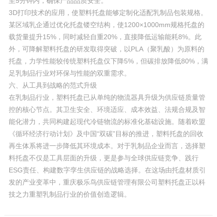
至5分钟内，确保产品品质安全。
3D打印技术的应用，使塑料托盘能够定制化适配乳制品包装规格。
某区域乳企通过优化托盘镂空结构，使1200×1000mm规格托盘的
载货量提升15%，同时减轻自重20%，直接降低运输能耗8%。此
外，可降解塑料托盘的研发取得突破，以PLA（聚乳酸）为原料的
托盘，力学性能较传统塑料托盘仅下降5%，但碳排放降低80%，满
足乳制品行业对环保与性能的双重需求。
六、从工具到战略的范式升级
在乳制品行业，塑料托盘已从单纯的物流器具升级为供应链质量管
控的核心节点。其卫生安全、环境适应、成本效益、法规合规及智
能化潜力，共同构建起现代冷链物流的标准化基础设施。随着欧盟
《循环经济行动计划》及中国“双碳”目标的推进，塑料托盘的回收
再生体系将进一步降低其环境成本。对于乳制品企业而言，选择塑
料托盘不仅是工具层面的升级，更是参与全球供应链竞争、践行
ESG责任、构建数字孪生供应链的战略选择。在这场由托盘材质引
发的产业变革中，重庆极乐鸟供应链管理有限公司塑料托盘正以科
技之力重塑乳制品行业的价值创造逻辑。