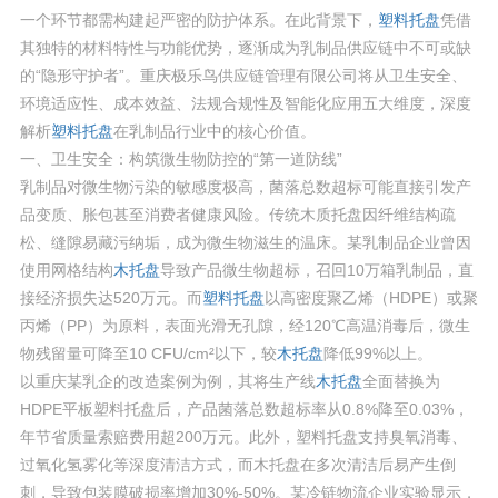
一个环节都需构建起严密的防护体系。在此背景下，
塑料托盘
凭借
其独特的材料特性与功能优势，逐渐成为乳制品供应链中不可或缺
的“隐形守护者”。重庆极乐鸟供应链管理有限公司将从卫生安全、
环境适应性、成本效益、法规合规性及智能化应用五大维度，深度
解析
塑料托盘
在乳制品行业中的核心价值。
一、卫生安全：构筑微生物防控的“第一道防线”
乳制品对微生物污染的敏感度极高，菌落总数超标可能直接引发产
品变质、胀包甚至消费者健康风险。传统木质托盘因纤维结构疏
松、缝隙易藏污纳垢，成为微生物滋生的温床。某乳制品企业曾因
使用网格结构
木托盘
导致产品微生物超标，召回10万箱乳制品，直
接经济损失达520万元。而
塑料托盘
以高密度聚乙烯（HDPE）或聚
丙烯（PP）为原料，表面光滑无孔隙，经120℃高温消毒后，微生
物残留量可降至10 CFU/cm²以下，较
木托盘
降低99%以上。
以重庆某乳企的改造案例为例，其将生产线
木托盘
全面替换为
HDPE平板塑料托盘后，产品菌落总数超标率从0.8%降至0.03%，
年节省质量索赔费用超200万元。此外，塑料托盘支持臭氧消毒、
过氧化氢雾化等深度清洁方式，而木托盘在多次清洁后易产生倒
刺，导致包装膜破损率增加30%-50%。某冷链物流企业实验显示，