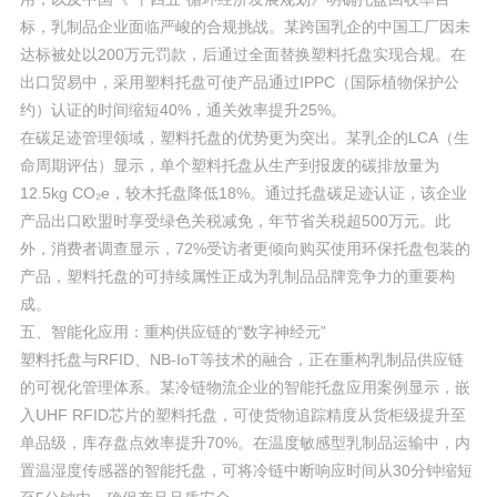
标，乳制品企业面临严峻的合规挑战。某跨国乳企的中国工厂因未
达标被处以200万元罚款，后通过全面替换塑料托盘实现合规。在
出口贸易中，采用塑料托盘可使产品通过IPPC（国际植物保护公
约）认证的时间缩短40%，通关效率提升25%。
在碳足迹管理领域，塑料托盘的优势更为突出。某乳企的LCA（生
命周期评估）显示，单个塑料托盘从生产到报废的碳排放量为
12.5kg CO₂e，较木托盘降低18%。通过托盘碳足迹认证，该企业
产品出口欧盟时享受绿色关税减免，年节省关税超500万元。此
外，消费者调查显示，72%受访者更倾向购买使用环保托盘包装的
产品，塑料托盘的可持续属性正成为乳制品品牌竞争力的重要构
成。
五、智能化应用：重构供应链的“数字神经元”
塑料托盘与RFID、NB-IoT等技术的融合，正在重构乳制品供应链
的可视化管理体系。某冷链物流企业的智能托盘应用案例显示，嵌
入UHF RFID芯片的塑料托盘，可使货物追踪精度从货柜级提升至
单品级，库存盘点效率提升70%。在温度敏感型乳制品运输中，内
置温湿度传感器的智能托盘，可将冷链中断响应时间从30分钟缩短