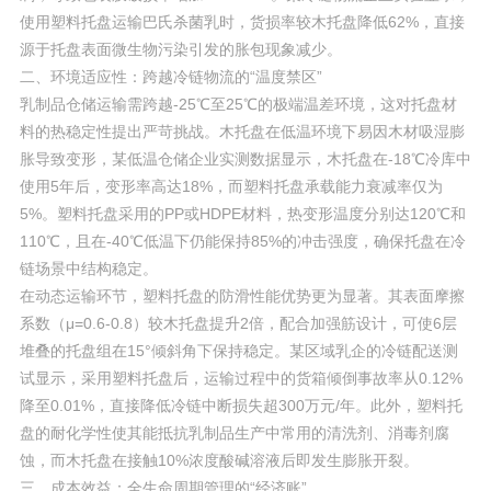
使用塑料托盘运输巴氏杀菌乳时，货损率较木托盘降低62%，直接
源于托盘表面微生物污染引发的胀包现象减少。
二、环境适应性：跨越冷链物流的“温度禁区”
乳制品仓储运输需跨越-25℃至25℃的极端温差环境，这对托盘材
料的热稳定性提出严苛挑战。木托盘在低温环境下易因木材吸湿膨
胀导致变形，某低温仓储企业实测数据显示，木托盘在-18℃冷库中
使用5年后，变形率高达18%，而塑料托盘承载能力衰减率仅为
5%。塑料托盘采用的PP或HDPE材料，热变形温度分别达120℃和
110℃，且在-40℃低温下仍能保持85%的冲击强度，确保托盘在冷
链场景中结构稳定。
在动态运输环节，塑料托盘的防滑性能优势更为显著。其表面摩擦
系数（μ=0.6-0.8）较木托盘提升2倍，配合加强筋设计，可使6层
堆叠的托盘组在15°倾斜角下保持稳定。某区域乳企的冷链配送测
试显示，采用塑料托盘后，运输过程中的货箱倾倒事故率从0.12%
降至0.01%，直接降低冷链中断损失超300万元/年。此外，塑料托
盘的耐化学性使其能抵抗乳制品生产中常用的清洗剂、消毒剂腐
蚀，而木托盘在接触10%浓度酸碱溶液后即发生膨胀开裂。
三、成本效益：全生命周期管理的“经济账”