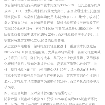
尽管塑料托盘初始采购成本较木托盘高30%-50%，但其全生命周期
成本（TCO）优势在乳制品行业尤为突出。某企业通过建立托盘循
环租赁体系，将塑料托盘年均使用成本控制在12-15元/个，较木托
盘方案节省28%。在残值回收环节，塑料托盘可通过破碎造粒工艺
实现100%材料回收，再生料制成的市政管材单价达3500元/吨，年
回收收益覆盖采购成本的15%-20%；而木托盘残值率不足5%，且
需支付每立方米80-120元的焚烧处理费用。
从运营效率维度看，塑料托盘的轻量化设计（重量较木托盘减轻
30%-50%）可降低搬运能耗，尤其在冷链场景中，轻量化托盘可减
少冷库开门时间，降低制冷成本。某石化企业数据显示，采用标准
化塑料托盘后，装卸效率提升40%，货损率下降至0.3%以下。此
外，塑料托盘的耐用性（使用寿命达8-10年，是木托盘的5-8倍）
可减少频繁更换托盘导致的生产中断风险，某汽车零部件企业统计
显示，木托盘年均维修成本为采购价的15%，而塑料托盘维修率几
乎为零。
四、法规合规性：应对全球贸易的“绿色通行证”
随着欧盟《托盘标准化指令》要求2025年前实现80%托盘循环使
用，以及中国《“十四五”循环经济发展规划》明确托盘回收率目