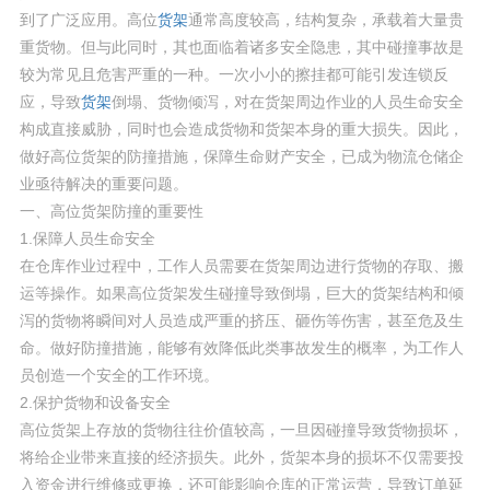
到了广泛应用。高位
货架
通常高度较高，结构复杂，承载着大量贵
重货物。但与此同时，其也面临着诸多安全隐患，其中碰撞事故是
较为常见且危害严重的一种。一次小小的擦挂都可能引发连锁反
应，导致
货架
倒塌、货物倾泻，对在货架周边作业的人员生命安全
构成直接威胁，同时也会造成货物和货架本身的重大损失。因此，
做好高位货架的防撞措施，保障生命财产安全，已成为物流仓储企
业亟待解决的重要问题。
一、高位货架防撞的重要性
1.保障人员生命安全
在仓库作业过程中，工作人员需要在货架周边进行货物的存取、搬
运等操作。如果高位货架发生碰撞导致倒塌，巨大的货架结构和倾
泻的货物将瞬间对人员造成严重的挤压、砸伤等伤害，甚至危及生
命。做好防撞措施，能够有效降低此类事故发生的概率，为工作人
员创造一个安全的工作环境。
2.保护货物和设备安全
高位货架上存放的货物往往价值较高，一旦因碰撞导致货物损坏，
将给企业带来直接的经济损失。此外，货架本身的损坏不仅需要投
入资金进行维修或更换，还可能影响仓库的正常运营，导致订单延