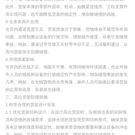
此外，货架本身的零部件损坏、松动，如横梁连接件、立柱支撑件
等出现问题，也可能降低货架的稳定性，增加被碰撞的风险。
3.仓库布局不合理
仓库内通道宽度不足、货架摆放过于密集、货物堆放不规范等布局
问题，会限制搬运设备的行驶空间，增加操作难度，容易引发碰撞
事故。例如，通道过窄导致叉车转弯半径不足，无法顺利通过，从
而与货架发生刮擦碰撞。
4.环境因素影响
仓库内的光线不足、地面不平整、有障碍物等环境因素，也会对操
作人员的视线和设备的行驶稳定性产生影响，增加碰撞事故的发生
几率。例如，在光线昏暗的仓库角落，操作人员可能难以看清货架
的位置和高度，容易发生碰撞。
三、高位货架防撞措施
1.科学合理的货架设计安装
1.1 优化货架结构设计：在设计高位货架时，应根据仓库的实际情
况和货物的存储需求，选择合适的货架类型和结构形式。确保货架
具有足够的强度和稳定性，能够承受货物的重量和搬运设备的冲击
力。例如，采用加强型立柱和横梁，增加货架的抗碰撞能力。