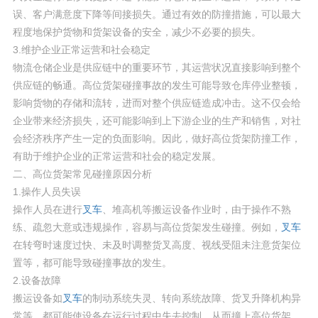
误、客户满意度下降等间接损失。通过有效的防撞措施，可以最大
程度地保护货物和货架设备的安全，减少不必要的损失。
3.维护企业正常运营和社会稳定
物流仓储企业是供应链中的重要环节，其运营状况直接影响到整个
供应链的畅通。高位货架碰撞事故的发生可能导致仓库停业整顿，
影响货物的存储和流转，进而对整个供应链造成冲击。这不仅会给
企业带来经济损失，还可能影响到上下游企业的生产和销售，对社
会经济秩序产生一定的负面影响。因此，做好高位货架防撞工作，
有助于维护企业的正常运营和社会的稳定发展。
二、高位货架常见碰撞原因分析
1.操作人员失误
操作人员在进行
叉车
、堆高机等搬运设备作业时，由于操作不熟
练、疏忽大意或违规操作，容易与高位货架发生碰撞。例如，
叉车
在转弯时速度过快、未及时调整货叉高度、视线受阻未注意货架位
置等，都可能导致碰撞事故的发生。
2.设备故障
搬运设备如
叉车
的制动系统失灵、转向系统故障、货叉升降机构异
常等，都可能使设备在运行过程中失去控制，从而撞上高位货架。