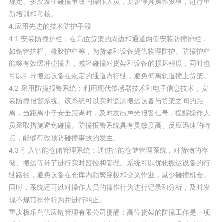
规定、多次发生碰撞事故的操作人员，要暂停其操作资格，进行重
新培训和考核。
4.应用先进的技术防护手段
4.1 安装防撞护栏：在高位货架的周边和通道两侧安装防撞护栏，
如钢管护栏、橡胶护栏等，为货架和设备提供物理防护。防撞护栏
能够有效缓冲碰撞力，减轻碰撞对货架和设备的损坏程度，同时也
可以引导搬运设备在规定的通道内行驶，避免偏离轨道撞上货架。
4.2 采用防撞报警系统：利用现代传感器技术和电子信息技术，安
装防撞报警系统。该系统可以实时监测搬运设备与货架之间的距
离，当距离小于安全距离时，及时发出声光报警信号，提醒操作人
员采取措施避免碰撞。防撞报警系统具有灵敏度高、反应迅速的特
点，能够有效预防碰撞事故的发生。
4.3 引入智能仓储管理系统：通过智能仓储管理系统，对货物的存
储、搬运等环节进行实时监控和管理。系统可以优化搬运设备的行
驶路径，避免设备在仓库内频繁穿梭和交叉作业，减少碰撞机会。
同时，系统还可以对操作人员的操作行为进行记录和分析，及时发
现不规范操作行为并进行纠正。
重庆极乐鸟供应链管理有限公司提醒：高位货架的防撞工作是一项