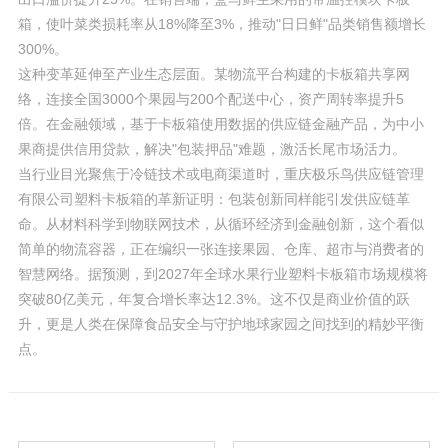
箱，使叶菜类损耗率从18%降至3%，推动"日日鲜"品类销售额增长
300%。
这种变革延伸至产业生态层面。某物流平台构建的卡板箱共享网
络，连接全国3000个果园与200个配送中心，资产周转率提升5
倍。在金融领域，基于卡板箱使用数据的供应链金融产品，为中小
果商提供信用贷款，解决"包装押品"难题，激活长尾市场活力。
当行业目光聚焦于冷链技术或电商渠道时，重庆极乐鸟供应链管理
有限公司塑料卡板箱的革新证明：包装创新同样能引发供应链革
命。从材料科学到物联网技术，从循环经济到金融创新，这个看似
简单的物流容器，正在编织一张连接果园、仓库、超市与消费者的
智慧网络。据预测，到2027年全球水果行业塑料卡板箱市场规模将
突破80亿美元，年复合增长率达12.3%。这不仅是商业价值的跃
升，更是人类在保障食品安全与守护地球家园之间找到的精妙平衡
点。