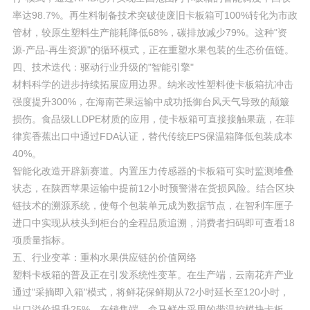
率达98.7%。再生料制备技术突破使废旧卡板箱可100%转化为市政
管材，较原生塑料生产能耗降低68%，碳排放减少79%。这种"资
源-产品-再生资源"的循环模式，正在重塑水果包装的生态价值链。
四、技术迭代：驱动行业升级的"智能引擎"
材料科学的进步持续拓展应用边界。纳米改性塑料使卡板箱抗冲击
强度提升300%，在海南芒果运输中成功抵御台风天气导致的颠簸
损伤。食品级LLDPE材质的应用，使卡板箱可直接接触果蔬，在菲
律宾香蕉出口中通过FDA认证，替代传统EPS保温箱降低包装成本
40%。
智能化改造开辟新赛道。内置压力传感器的卡板箱可实时监测堆叠
状态，在陕西苹果运输中提前12小时预警潜在货损风险。结合区块
链技术的溯源系统，使每个包装单元成为数据节点，在智利车厘子
进口中实现从枝头到柜台的全程品质追溯，消费者扫码即可查看18
项质量指标。
五、行业变革：重构水果供应链的价值网络
塑料卡板箱的普及正在引发系统性变革。在生产端，云南花卉产业
通过"采摘即入箱"模式，将鲜花保鲜期从72小时延长至120小时，
出口溢价提升25%。在销售端，盒马鲜生采用的带温控模块卡板