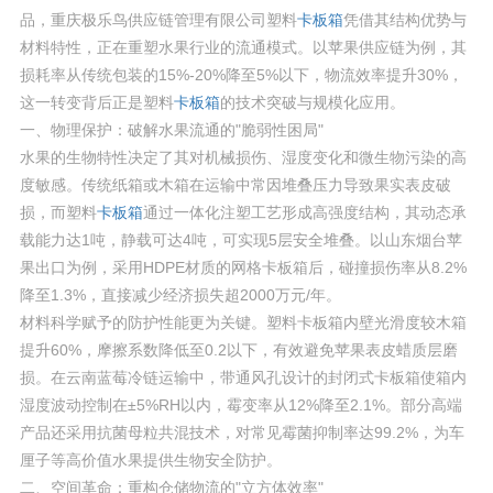
品，重庆极乐鸟供应链管理有限公司塑料
卡板箱
凭借其结构优势与
材料特性，正在重塑水果行业的流通模式。以苹果供应链为例，其
损耗率从传统包装的15%-20%降至5%以下，物流效率提升30%，
这一转变背后正是塑料
卡板箱
的技术突破与规模化应用。
一、物理保护：破解水果流通的"脆弱性困局"
水果的生物特性决定了其对机械损伤、湿度变化和微生物污染的高
度敏感。传统纸箱或木箱在运输中常因堆叠压力导致果实表皮破
损，而塑料
卡板箱
通过一体化注塑工艺形成高强度结构，其动态承
载能力达1吨，静载可达4吨，可实现5层安全堆叠。以山东烟台苹
果出口为例，采用HDPE材质的网格卡板箱后，碰撞损伤率从8.2%
降至1.3%，直接减少经济损失超2000万元/年。
材料科学赋予的防护性能更为关键。塑料卡板箱内壁光滑度较木箱
提升60%，摩擦系数降低至0.2以下，有效避免苹果表皮蜡质层磨
损。在云南蓝莓冷链运输中，带通风孔设计的封闭式卡板箱使箱内
湿度波动控制在±5%RH以内，霉变率从12%降至2.1%。部分高端
产品还采用抗菌母粒共混技术，对常见霉菌抑制率达99.2%，为车
厘子等高价值水果提供生物安全防护。
二、空间革命：重构仓储物流的"立方体效率"