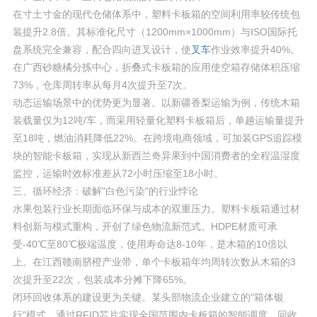
在寸土寸金的现代仓储体系中，塑料卡板箱的空间利用率较传统包
装提升2.8倍。其标准化尺寸（1200mm×1000mm）与ISO国际托
盘系统完全兼容，配合四向进叉设计，使
叉车
作业效率提升40%。
在广西砂糖橘分拣中心，折叠式卡板箱的应用使空箱存储体积压缩
73%，仓库周转率从每月4次提升至7次。
动态运输场景中的优势更为显著。以新疆香梨运输为例，传统木箱
装载量仅为12吨/车，而采用轻量化塑料卡板箱后，单趟运输量提升
至18吨，燃油消耗降低22%。在跨境电商领域，可加装GPS追踪模
块的智能卡板箱，实现从新西兰奇异果到中国消费者的全程温湿度
监控，运输时效标准差从72小时压缩至18小时。
三、循环经济：破解"白色污染"的行业悖论
水果包装行业长期面临环保与成本的双重压力。塑料卡板箱通过材
料创新与模式重构，开创了绿色物流新范式。HDPE材质可承
受-40℃至80℃极端温度，使用寿命达8-10年，是木箱的10倍以
上。在江西赣南脐橙产业带，单个卡板箱年均周转次数从木箱的3
次提升至22次，包装成本分摊下降65%。
闭环回收体系的建设更为关键。某头部物流企业建立的"箱体银
行"模式，通过RFID芯片实现全国范围内卡板箱的智能调度，回收