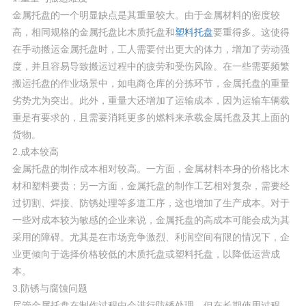
金属托盘的一个明显缺点是其重量较大。由于金属材料的密度较
高，相同规格的金属托盘比木质托盘和
塑料托盘
要重得多。这使得
在手动搬运金属托盘时，工人需要付出更大的体力，增加了劳动强
度，并且容易导致搬运过程中的疲劳和受伤风险。在一些需要频繁
搬运托盘的作业场景中，如电商仓库的分拣环节，金属托盘的重量
劣势尤为突出。此外，重量大还增加了运输成本，因为运输车辆载
重是有要求的，且需要消耗更多的燃料来承载金属托盘及其上面的
货物。
2.成本较高
金属托盘的制作成本相对较高。一方面，金属材料本身的价格比木
材和塑料要贵；另一方面，金属托盘的制作工艺相对复杂，需要经
过切割、焊接、防锈处理等多道工序，这也增加了生产成本。对于
一些对成本较为敏感的企业来说，金属托盘的高成本可能会成为其
采用的障碍。尤其是在市场竞争激烈、利润空间有限的情况下，企
业更倾向于选择价格较低的木质托盘或塑料托盘，以降低运营成
本。
3.防锈与腐蚀问题
尽管金属托盘在制作过程中会进行防锈处理，但在长期使用过程