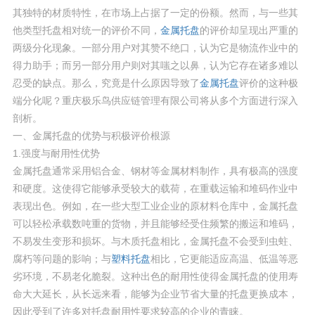
其独特的材质特性，在市场上占据了一定的份额。然而，与一些其
他类型托盘相对统一的评价不同，
金属托盘
的评价却呈现出严重的
两级分化现象。一部分用户对其赞不绝口，认为它是物流作业中的
得力助手；而另一部分用户则对其嗤之以鼻，认为它存在诸多难以
忍受的缺点。那么，究竟是什么原因导致了
金属托盘
评价的这种极
端分化呢？重庆极乐鸟供应链管理有限公司将从多个方面进行深入
剖析。
一、金属托盘的优势与积极评价根源
1.强度与耐用性优势
金属托盘通常采用铝合金、钢材等金属材料制作，具有极高的强度
和硬度。这使得它能够承受较大的载荷，在重载运输和堆码作业中
表现出色。例如，在一些大型工业企业的原材料仓库中，金属托盘
可以轻松承载数吨重的货物，并且能够经受住频繁的搬运和堆码，
不易发生变形和损坏。与木质托盘相比，金属托盘不会受到虫蛀、
腐朽等问题的影响；与
塑料托盘
相比，它更能适应高温、低温等恶
劣环境，不易老化脆裂。这种出色的耐用性使得金属托盘的使用寿
命大大延长，从长远来看，能够为企业节省大量的托盘更换成本，
因此受到了许多对托盘耐用性要求较高的企业的青睐。