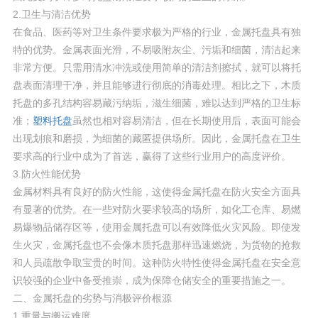
2.卫生与清洁优势
在食品、医药等对卫生条件要求极为严格的行业，金属托盘具有独
特的优势。金属表面光滑，不易吸附灰尘、污垢和细菌，清洁起来
非常方便。只需用清水冲洗或使用简单的清洁剂擦拭，就可以将托
盘表面清理干净，并且能够进行彻底的消毒处理。相比之下，木质
托盘的多孔结构容易藏污纳垢，滋生细菌，难以达到严格的卫生标
准；
塑料托盘
虽然也相对容易清洁，但在长期使用后，表面可能会
出现划痕和磨损，为细菌的藏匿提供场所。因此，金属托盘在卫生
要求高的行业中成为了首选，赢得了这些行业用户的高度评价。
3.防火性能优势
金属材料具有良好的防火性能，这使得金属托盘在防火安全方面具
有显著的优势。在一些对防火要求较高的场所，如化工仓库、易燃
易爆物品储存区等，使用金属托盘可以有效降低火灾风险。即使发
生火灾，金属托盘也不会像木质托盘那样迅速燃烧，为货物的抢救
和人员疏散争取宝贵的时间。这种防火特性使得金属托盘在安全意
识较强的企业中备受推崇，成为保障仓储安全的重要措施之一。
二、金属托盘的劣势与消极评价根源
1.重量与搬运难度