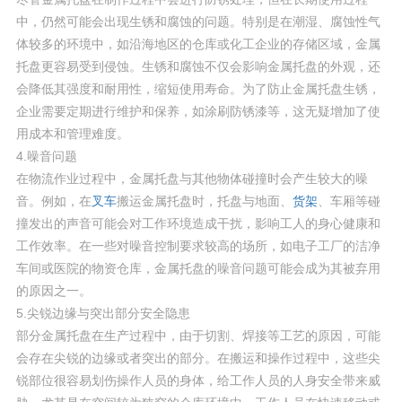
中，仍然可能会出现生锈和腐蚀的问题。特别是在潮湿、腐蚀性气
体较多的环境中，如沿海地区的仓库或化工企业的存储区域，金属
托盘更容易受到侵蚀。生锈和腐蚀不仅会影响金属托盘的外观，还
会降低其强度和耐用性，缩短使用寿命。为了防止金属托盘生锈，
企业需要定期进行维护和保养，如涂刷防锈漆等，这无疑增加了使
用成本和管理难度。
4.噪音问题
在物流作业过程中，金属托盘与其他物体碰撞时会产生较大的噪
音。例如，在
叉车
搬运金属托盘时，托盘与地面、
货架
、车厢等碰
撞发出的声音可能会对工作环境造成干扰，影响工人的身心健康和
工作效率。在一些对噪音控制要求较高的场所，如电子工厂的洁净
车间或医院的物资仓库，金属托盘的噪音问题可能会成为其被弃用
的原因之一。
5.尖锐边缘与突出部分安全隐患
部分金属托盘在生产过程中，由于切割、焊接等工艺的原因，可能
会存在尖锐的边缘或者突出的部分。在搬运和操作过程中，这些尖
锐部位很容易划伤操作人员的身体，给工作人员的人身安全带来威