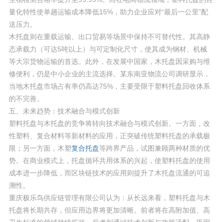
量化特性使单趟运输成本降低15%，助力企业应对“最后一公里”配
送压力。
木托盘则在重载运输、出口贸易等场景中保持不可替代性。其高静
态承载力（可达5吨以上）与可定制化尺寸，使其成为钢材、机械
等大宗货物运输的首选。此外，在发展中国家，木托盘因采购与维
修便利，仍是中小企业的主流选择。某东南亚物流公司调研显示，
当地木托盘市场占有率仍高达75%，主要受限于塑料托盘回收体系
的不完善。
五、未来趋势：技术融合与模式创新
塑料托盘与木托盘的竞争将转向技术融合与模式创新。一方面，改
性塑料、复合材料等新材料的应用，正突破传统塑料托盘的承载极
限；另一方面，木塑
复合托盘
等跨界产品，试图兼顾两种材质的优
势。在商业模式上，托盘循环共用体系的兴起，使塑料托盘的使用
成本进一步降低，而区块链技术的应用则提升了木托盘流通的可追
溯性。
重庆极乐鸟供应链管理有限公司认为：从长远来看，塑料托盘与木
托盘将长期共存，但应用边界将更加清晰。前者将在高附加值、高