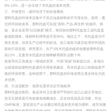
8%-10%，进一步压缩了木托盘的成本优势。
三、环保责任：循环经济下的价值重构
塑料托盘的环保争议集中于其石油基材料的不可再生性。然而，通
过闭环回收体系，塑料托盘可实现“原料-产品-再生料”的循环。例
如，某企业采用“以旧换新”模式，将回收的塑料托盘加工成托盘盖
板或防撞条，使材料利用率提升至95%。相比之下，木托盘虽为可
再生资源，但其生产过程中的砍伐、加工能耗与废弃处理对环境的
影响不容忽视。研究显示，生产1吨木托盘的碳排放量较塑料托盘
高12%，且废弃木托盘的生物降解周期长达数十年。
政策导向正加速这一领域的变革。中国“双碳”目标提出后，多地出
台政策鼓励塑料托盘循环共用体系建设，而木托盘出口则面临更严
格的环保审查。这种趋势下，塑料托盘的环保劣势正逐步转化为技
术优势。
四、行业适配性：场景化需求决定市场格局
塑料托盘在医药、食品等对卫生要求严苛的行业已占据主导地位。
其无孔隙表面可有效避免细菌滋生，且支持高温高压消毒，符合
GMP标准。某疫苗生产企业通过将托盘材质升级为塑料，使车间微
生物检测合格率提升至99.99%。而在电商物流领域，塑料托盘的轻