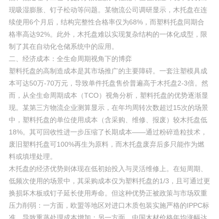
现吸湿膨胀、钉子松动等问题。某物流公司调研显示，木托盘在连
续使用6个月后，结构完整性合格率仅为68%，而塑料托盘同期合
格率高达92%。此外，木托盘难以实现复杂结构的一体化成型，限
制了其在自动化仓储系统中的应用。
二、经济成本：全生命周期视角下的博弈
塑料托盘的高制造成本是其市场推广的主要障碍。一套注塑模具成
本可达50万-70万元，导致单件托盘售价普遍高于木托盘2-3倍。然
而，从全生命周期成本（TCO）视角分析，塑料托盘的优势逐渐显
现。某第三方物流企业测算显示，在年均周转次数超过15次的场景
中，塑料托盘的单位使用成本（含采购、维修、报废）较木托盘低
18%。其可回收性进一步压缩了长期成本——通过粉碎造粒技术，
废旧塑料托盘可100%再生为原料，而木托盘废弃后多只能作为燃
料或填埋处理。
木托盘的经济优势则体现在低初始投入与灵活维修上。在短周期、
低频次使用的场景中，其采购成本仅为塑料托盘的1/3，且可通过更
换损坏木板或钉子延长使用寿命。但这种优势正被政策与市场双重
压力削弱：一方面，欧盟等地区对进口木质包装实施严格的IPPC标
准，导致熏蒸处理成本增加；另一方面，中国木材价格年均涨幅达