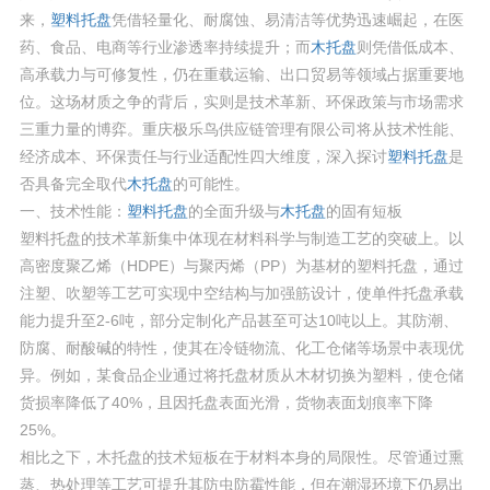
来，
塑料托盘
凭借轻量化、耐腐蚀、易清洁等优势迅速崛起，在医
药、食品、电商等行业渗透率持续提升；而
木托盘
则凭借低成本、
高承载力与可修复性，仍在重载运输、出口贸易等领域占据重要地
位。这场材质之争的背后，实则是技术革新、环保政策与市场需求
三重力量的博弈。重庆极乐鸟供应链管理有限公司将从技术性能、
经济成本、环保责任与行业适配性四大维度，深入探讨
塑料托盘
是
否具备完全取代
木托盘
的可能性。
一、技术性能：
塑料托盘
的全面升级与
木托盘
的固有短板
塑料托盘的技术革新集中体现在材料科学与制造工艺的突破上。以
高密度聚乙烯（HDPE）与聚丙烯（PP）为基材的塑料托盘，通过
注塑、吹塑等工艺可实现中空结构与加强筋设计，使单件托盘承载
能力提升至2-6吨，部分定制化产品甚至可达10吨以上。其防潮、
防腐、耐酸碱的特性，使其在冷链物流、化工仓储等场景中表现优
异。例如，某食品企业通过将托盘材质从木材切换为塑料，使仓储
货损率降低了40%，且因托盘表面光滑，货物表面划痕率下降
25%。
相比之下，木托盘的技术短板在于材料本身的局限性。尽管通过熏
蒸、热处理等工艺可提升其防虫防霉性能，但在潮湿环境下仍易出