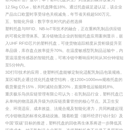
12.5kg CO₂e，较木托盘降低18%。通过托盘碳足迹认证，该企业
产品出口欧盟时享受绿色关税减免，年节省关税超500万元。
五、智能化升级：数字孪生时代的必然选择
塑料托盘与RFID、NB-IoT等技术的融合，正在重构乳制品供应链
的可视化管理体系。某冷链物流企业的智能托盘应用案例显示，嵌
入UHF RFID芯片的塑料托盘，可使货物追踪精度从货柜级提升至
单品级，库存盘点效率提升70%。在温度敏感型乳制品运输中，内
置温湿度传感器的智能托盘，可将冷链中断响应时间从30分钟缩短
至5分钟内。
3D打印技术的应用，使塑料托盘能够定制化适配乳制品包装规格。
某区域乳企通过优化托盘镂空结构，使1200×1000mm规格托盘的
载货量提升15%，同时减轻自重20%，直接降低运输能耗8%。
重庆极乐鸟供应链管理有限公司认为：在乳制品行业，塑料托盘已
从单纯的物流器具升级为供应链质量管控的核心节点。其卫生安
全、环境适应、成本效益、法规合规及智能化潜力，共同构建起现
代冷链物流的标准化基础设施。随着欧盟《循环经济行动计划》及
中国“双碳”目标的推进，塑料托盘的回收再生体系将进一步降低其