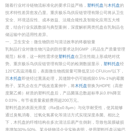
随着行业对冷链物流标准化的要求日益严格，
塑料托盘
与
木托盘
的
技术特性差异愈发凸显。重庆极乐鸟供应链管理有限公司将从卫生
安全、环境适应性、成本效益、法规合规性及智能化应用五大维
度，结合行业实践数据与典型案例，深度解析两类托盘在乳制品仓
储运输中的适用性差异。
一、卫生安全：微生物防控与清洁效率的终极较量
乳制品行业对微生物污染的防控要求达到GMP（药品生产质量管理
规范）标准，这一刚性需求使
塑料托盘
在卫生性能上形成绝对优
势。重庆极乐鸟供应链管理有限公司的检测数据显示，
塑料托盘
经
120℃高温消毒后，表面微生物残留量可降低至10 CFU/cm²以下，
而
木托盘
即使经过熏蒸处理，其缝隙中仍可能残留0.5%-1%的霉菌
孢子。某乳企在生产线改造案例中，将
木托盘
替换为HDPE（高密
度聚乙烯）材质的塑料托盘后，产品菌落总数超标率从0.8%降至
0.03%，年节省质量索赔费用超200万元。
塑料托盘的表面光滑度（Ra值≤0.8μm）与化学耐受性，使其能够
通过臭氧消毒、过氧化氢雾化等清洁方式实现深度杀菌。相比之
下，木托盘的纤维结构在多次清洁后易产生倒刺，导致包装膜破损
率增加30%-50%。某冷链物流企业实验表明，使用塑料托盘运输巴