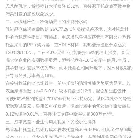
氏杀菌乳时，货损率较木托盘降低62%，直接源于托盘表面微生物
污染引发的胀包现象减少。
二、环境适应性：冷链场景下的性能分水岭
乳制品仓储运输需跨越-25℃至25℃的极端温差环境，这对托盘材
料的热稳定性提出严苛挑战。重庆极乐鸟供应链管理有限公司塑料
托盘采用的PP（聚丙烯）或HDPE材料，其热变形温度分别达到
120℃和110℃，且在-40℃低温下仍能保持85%的冲击强度。某低
温仓储企业的实测数据显示，塑料托盘在-18℃冷库中使用5年后，
其承载能力衰减率仅为5%，而木托盘在相同环境下，因木材吸湿膨
胀导致的变形率高达18%。
在冷链物流的动态场景中，塑料托盘的防滑性能优势更为显著。其
表面摩擦系数（μ=0.6-0.8）较木托盘提升2倍，配合加强筋设计，
可使6层堆叠的托盘组在15°倾斜角下保持稳定。某区域乳企的冷链
配送测试显示，采用塑料托盘后，运输过程中的货箱倾倒事故率从
0.12%降至0.01%，直接降低冷链中断损失超300万元/年。
三、成本效益：全生命周期视角下的经济性博弈
尽管塑料托盘初始采购成本较木托盘高30%-50%，但其全生命周期
成本（TCO）优势在乳制品行业尤为突出。某乳制品集团的测算模