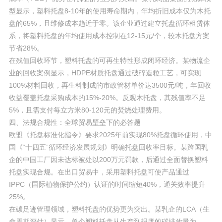
型显示，塑料托盘8-10年的使用寿命期内，年均折旧成本仅为木托
盘的65%，且维修成本趋近于零。该企业通过建立托盘循环租赁体
系，将塑料托盘的年均使用成本控制在12-15元/个，较木托盘方案
节省28%。
在残值回收环节，塑料托盘的可再生特性形成闭环经济。某物流企
业的回收案例显示，HDPE材质托盘通过破碎造粒工艺，可实现
100%材料回收，再生料制成的市政管材单价达3500元/吨，年回收
收益覆盖托盘采购成本的15%-20%。反观木托盘，其残值率不足
5%，且需支付每立方米80-120元的焚烧处理费用。
四、法规合规性：全球贸易壁垒下的必答题
欧盟《托盘标准化指令》要求2025年前实现80%托盘循环使用，中
国《“十四五”循环经济发展规划》明确托盘回收率目标。某跨国乳
企的中国工厂因未达标被处以200万元罚款，后通过全面替换塑料
托盘实现合规。在出口贸易中，采用塑料托盘可使产品通过
IPPC（国际植物保护公约）认证的时间缩短40%，通关效率提升
25%。
在碳足迹管理领域，塑料托盘的优势更为突出。某乳企的LCA（生
命周期评估）显示，单个塑料托盘从生产到报废的碳排放量为