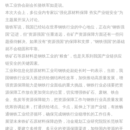
铁工业协会副会长骆铁军如是说。
本次大会上，多位业内专家以“强化原材料保障 夯实产业链安全”为
主题展开深入讨论。
骆铁军说，我国已经站在世界钢铁行业的中心地位，正在向“钢铁强
国”迈进，但“资源强国”任重道远，在矿产资源保障方面还有一些问
题亟待解决。如果没有“资源强国”的保障和支撑，“钢铁强国”的基础
就不会稳固和牢靠。
铁矿石等原材料是钢铁工业的“粮食”，也是关系到我国产业链供应
链安全的关键因素。
工业和信息化部原材料工业司钢铁处副处长时一钧表示，当前，我
国钢铁行业深入推进供给侧结构性改革，加快推动高质量发展，增
强资源保障能力是钢铁行业面临的重大挑战，钢铁行业必须要把资
源保障工作放在更加突出的位置，切实增强铁矿石、废钢、铁合
金、焦炭等资源保障能力，把资源保障工作与钢铁行业高质量发展
统筹协调起来，打通供给堵点、卡点，延伸上下游产业链，有效畅
通钢铁工业经济循环，确保完成钢铁行业稳增长的工作任务。
展望未来铁矿石原材料保障趋势，冶金规划工业研究院院长范铁军
建议，要建立多维度、多元化的资源保障渠道，加快国内资源的开