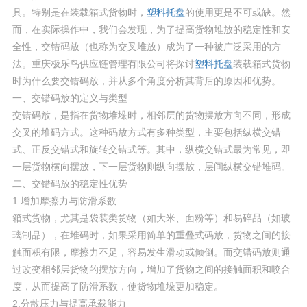
具。特别是在装载箱式货物时，
塑料托盘
的使用更是不可或缺。然
而，在实际操作中，我们会发现，为了提高货物堆放的稳定性和安
全性，交错码放（也称为交叉堆放）成为了一种被广泛采用的方
法。重庆极乐鸟供应链管理有限公司将探讨
塑料托盘
装载箱式货物
时为什么要交错码放，并从多个角度分析其背后的原因和优势。
一、交错码放的定义与类型
交错码放，是指在货物堆垛时，相邻层的货物摆放方向不同，形成
交叉的堆码方式。这种码放方式有多种类型，主要包括纵横交错
式、正反交错式和旋转交错式等。其中，纵横交错式最为常见，即
一层货物横向摆放，下一层货物则纵向摆放，层间纵横交错堆码。
二、交错码放的稳定性优势
1.增加摩擦力与防滑系数
箱式货物，尤其是袋装类货物（如大米、面粉等）和易碎品（如玻
璃制品），在堆码时，如果采用简单的重叠式码放，货物之间的接
触面积有限，摩擦力不足，容易发生滑动或倾倒。而交错码放则通
过改变相邻层货物的摆放方向，增加了货物之间的接触面积和咬合
度，从而提高了防滑系数，使货物堆垛更加稳定。
2.分散压力与提高承载能力