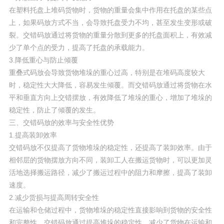
在塑料托盘上堆码货物时，货物的重量会集中作用在托盘的某些点
上，如果码放方式不当，会导致托盘受力不均，甚至发生变形或破
裂。交错码放通过将货物的重量分散到更多的托盘面积上，有效减
少了单个点的受力，提高了托盘的承载能力。
3.降低重心与防止倾覆
重叠式码放会导致货物堆垛的重心过高，特别是在堆码高度较大
时，稳定性大大降低，容易发生倾覆。而交错码放通过将货物在水
平和垂直方向上交错摆放，有效降低了堆垛的重心，增加了堆垛的
稳定性，防止了倾覆的发生。
三、交错码放的效率与安全性优势
1.提高装卸效率
交错码放不仅提高了货物堆垛的稳定性，还提高了装卸效率。由于
相邻层的货物摆放方向不同，装卸工人在搬运货物时，可以更加灵
活地选择搬运路径，减少了搬运过程中的阻力和摩擦，提高了装卸
速度。
2.减少货损与提高周转安全性
在运输和仓储过程中，货物堆垛的稳定性直接影响到货物的安全性
和完整性。交错码放通过提高堆垛的稳定性，减少了货物在运输和