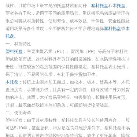
续性。目前市场上最常见的托盘材质有两种：
塑料托盘
和
木托盘
。
两者各有千秋，适用于不同的应用场景。重庆极乐鸟供应链管理有
限公司将从材质特性、使用寿命、成本效益、环保性、安全性能及
适用场景等多个维度，全面解析如何科学合理地选择
塑料托盘
或
木
托盘
。
一、材质特性
塑料托盘
：主要由聚乙烯（PE）、聚丙烯（PP）等高分子材料注
塑或吹塑而成。这些材料具有良好的耐腐蚀性、防水防潮性和抗冲
击性，能在较宽的温度范围内保持性能稳定。塑料托盘表面光滑，
易于清洁，不易吸附杂质，有利于保持货物卫生。
木托盘
：传统上由实木加工而成，如松木、杨木、硬杂木等。木托
盘强度高，承重能力强，且具有一定的弹性，能有效缓冲外力对货
物的冲击。然而，木托盘易受潮湿、虫害影响，长期使用易变形、
开裂，且表面易残留木屑和杂质，可能影响货物清洁度。
二、使用寿命
塑料托盘：由于其材质特性，塑料托盘具有较长的使用寿命，一般
可达5-10年，甚至更长，特别是在良好维护条件下。塑料托盘不易
损坏，即使遇到撞击也能较好地保持形状，减少了更换频率，降低