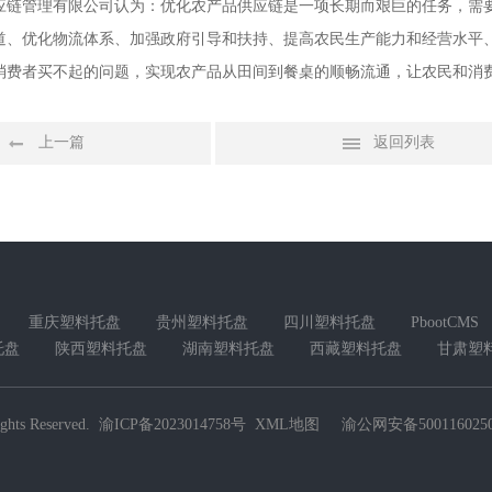
应链管理有限公司认为：优化农产品供应链是一项长期而艰巨的任务，需
道、优化物流体系、加强政府引导和扶持、提高农民生产能力和经营水平
消费者买不起的问题，实现农产品从田间到餐桌的顺畅流通，让农民和消
上一篇
返回列表
重庆塑料托盘
贵州塑料托盘
四川塑料托盘
PbootCMS
托盘
陕西塑料托盘
湖南塑料托盘
西藏塑料托盘
甘肃塑
ghts Reserved.
渝ICP备2023014758号
XML地图
渝公网安备5001160250