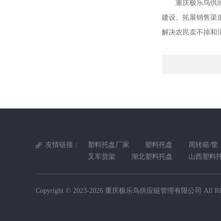
重庆极乐鸟供
建设、拓展销售渠
解决农民卖不掉和
友情链接：
塑料托盘厂家
塑料托盘
周转箱/筐
叉车货架
湖北塑料托盘
山西塑料
Copyright © 2023-2026
重庆极乐鸟供应链管理有限公司
All Ri