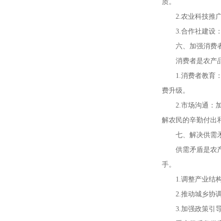
质。
2.农业科技
3.合作社建
六、加强消费
消费者是农产
1.消费者教
费升级。
2.市场沟通
解农民的辛勤付出
七、解决供需
供需矛盾是农
手。
1.调整产业
2.推动城乡
3.加强政策