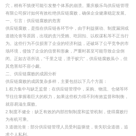
穴，稍有不慎便可能引发整个体系的崩溃。重庆极乐鸟供应链管理
有限公司探讨如何有效杜绝供应链腐败，确保企业健康稳定发展。
一、引言：供应链腐败的危害
供应链腐败，是指在供应链各环节中，由于利益驱动、制度漏洞或
道德沦丧等原因，出现的贪污受贿、吃回扣、以权谋私等不正当行
为。这些行为不仅损害了企业的经济利益，还破坏了公平竞争的市
场环境，侵蚀了企业的信誉和形象，严重时甚至可能导致企业倒
闭。正如古语所说，“千里之堤，溃于蚁穴”，供应链腐败虽小，但
其危害却不容小觑。
二、供应链腐败的成因分析
供应链腐败的成因复杂多样，主要包括以下几个方面：
1.权力集中与缺乏监督：在供应链管理中，采购、物流、仓储等环
节往往掌握着巨大的权力，如果这些权力得不到有效监督和制衡，
就容易滋生腐败。
2.制度不健全：缺乏有效的内部控制制度和监管机制，使得腐败行
为有机可乘。
3.道德沦丧：部分供应链管理人员受利益驱使，丧失职业道德，追
求个人私利。