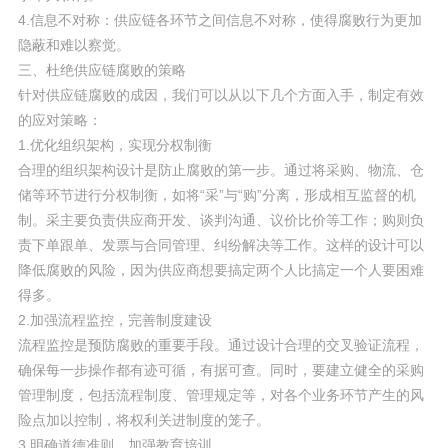
4.信息不对称：供应链各环节之间信息不对称，使得腐败行为更加
隐蔽和难以察觉。
三、杜绝供应链腐败的策略
针对供应链腐败的成因，我们可以从以下几个方面入手，制定有效
的应对策略：
1.优化组织架构，实现分权制衡
合理的组织架构设计是防止腐败的第一步。通过将采购、物流、仓
储等环节进行分权制衡，如将“采”与“购”分离，形成相互监督的机
制。采主要负责供应商开发、谈判沟通、议价比价等工作；购则负
责下单跟单、发票与合同管理、纠纷解决等工作。这样的设计可以
降低腐败的风险，因为供应商想要搞定两个人比搞定一个人要困难
得多。
2.加强流程监控，完善制度建设
流程监控是预防腐败的重要手段。通过设计合理的交叉验证流程，
确保每一步操作都有迹可循，有据可查。同时，要建立健全的采购
管理制度，包括流程制度、管理规定等，对各个业务环节产生的风
险点加以控制，将权利关进制度的笼子。
3.明确道德准则，加强教育培训