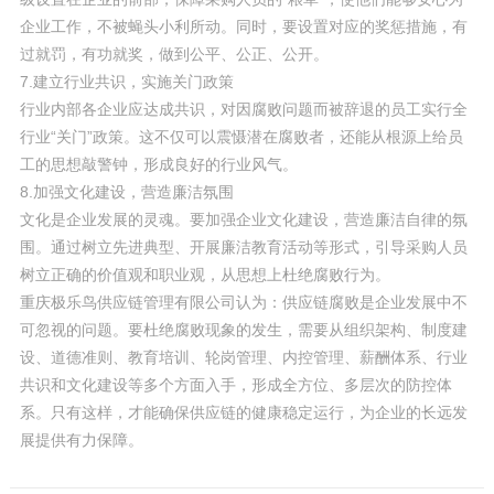
企业工作，不被蝇头小利所动。同时，要设置对应的奖惩措施，有
过就罚，有功就奖，做到公平、公正、公开。
7.建立行业共识，实施关门政策
行业内部各企业应达成共识，对因腐败问题而被辞退的员工实行全
行业“关门”政策。这不仅可以震慑潜在腐败者，还能从根源上给员
工的思想敲警钟，形成良好的行业风气。
8.加强文化建设，营造廉洁氛围
文化是企业发展的灵魂。要加强企业文化建设，营造廉洁自律的氛
围。通过树立先进典型、开展廉洁教育活动等形式，引导采购人员
树立正确的价值观和职业观，从思想上杜绝腐败行为。
重庆极乐鸟供应链管理有限公司认为：供应链腐败是企业发展中不
可忽视的问题。要杜绝腐败现象的发生，需要从组织架构、制度建
设、道德准则、教育培训、轮岗管理、内控管理、薪酬体系、行业
共识和文化建设等多个方面入手，形成全方位、多层次的防控体
系。只有这样，才能确保供应链的健康稳定运行，为企业的长远发
展提供有力保障。