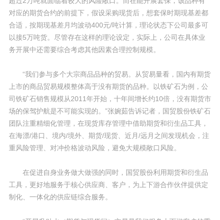
超过2万吨就面临着较大的风险敞口。而在能开展套保，该品种有
对应的期货合约的前提下，假设采购现货后，想套保时期现基差都
合适，按期现基差月均波动400元/吨计算，理论状态下公司最多可
以接5万吨货。尽管存在这样的理论设定，实际上，公司在具体业
务开展中还需要综合考虑其他因素合理控制规模。
“我们参与多个大宗商品品种的贸易。从贸易量看，国内有期货
上市的商品贸易规模整体高于没有期货的品种。以铁矿石为例，公
司铁矿石销售规模从2011年开始，十年间增长约10倍，没有期货市
场的保驾护航是不可能实现的。”张婉茹告诉记者，国贸股份铁矿石
团队注重精细化管理，在现货库存管理中借助期货和衍生品工具，
在海漂/港口、境内/境外、期货/现货、近月/远月之间发现机会，注
重风险管理、对冲价格波动风险，避免大规模敞口风险。
在促进自身业务做大做强的同时，国贸股份利用期货和衍生品
工具，更好地服务于核心供应商、客户，为上下游合作伙伴提供定
制化、一体化的供应链综合服务。