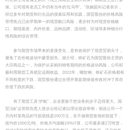
保。公司现有老员工中仍有当年的‘红马甲’。”张婉茹向记者表示，
经过多年对期货和衍生品的摸索应用和实践，国贸股份的价格风险
管理焦点已由早期单一的现货敞口风险，逐步转为对现货价格敞
口、期现基差、内外价差、品种品牌、流动性、区域等多种细分行
情风险的综合管理。
参与期货市场带来的直接变化，是有效保护了现货贸易头寸，
避免了在价格波动中蒙受损失。据介绍，铁矿石为国贸股份主营的
大宗商品之一，为保护从采购到销售期间的价格波动风险，公司积
极利用期货工具锁定远期收益。2022年，螺纹钢、铁矿石价格都有
不同程度的下跌，国贸股份通过合理开展套期保值有效对冲了库存
价值下跌的风险。
有了期货工具“护航”，企业更敢于把业务的步子迈得更大。国
贸冶矿运管部负责人曾步云给记者以理论假设举例：假设公司一个
月内对某商品的亏损底线是200万元，在不做期货套保的前提下，
按均价1000元/吨、价格月均波幅10%计算，公司最多接2万吨货，