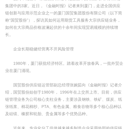
集团中的3家。近日，《金融时报》记者来到厦门，走进全国供应
链创新与应用示范企业之一的厦门国贸集团股份有限公司（以下简
称“国贸股份”），探访其如何运用期货工具服务大宗供应链业务，
如何在大宗商品价格波澜起伏的十余年间实现贸易规模的持续增
长。
企业长期稳健经营离不开风险管理
1980年，厦门获批经济特区。踏着改革开放春风，一批外贸企
业在厦门涌现。
国贸股份供应链运管部副总经理张婉茹向《金融时报》记者介
绍，国贸股份始创于1980年， 1996年在上交所上市。目前，供应
链管理业务为公司核心支柱业务，主要涉及钢铁、铁矿、煤炭、纸
张纸浆、棉花棉纱、PTA、有色金属、粮食谷物等多个核心品种以
及硅镁、橡胶和轮胎、贵金属等多个优势品种。
近年来，专业化分工促使越来越多制造企业采用外部的供应链