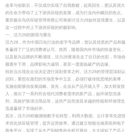
改革与创新后，不仅成功实现了自我救赎，起死回生，更以其强大
的生命力带动了上下游供应链的发展，成为行业内外瞩目的焦点。
重庆极乐鸟供应链管理有限公司将探讨活力28如何逆境重生，以及
这一过程中对上下游供应链的积极影响。
一、活力28的困境与重生
活力28，作为中国日化行业的老字号品牌，曾以其优质的产品和服
务赢得了广泛的消费者认可。然而，随着国内外市场的快速变化，
以及新兴品牌的不断涌现，活力28逐渐失去了往日的光彩，市场份
额逐年下滑，品牌影响力减弱，甚至一度面临破产的边缘。
转折点出现在企业决定进行深刻变革之时。活力28的管理层深刻认
识到，要想在激烈的市场竞争中立足，必须打破传统思维的束缚，
实施创新驱动发展战略。首先，企业从产品升级入手，加大研发投
入，推出了一系列符合现代消费者需求的新产品，如环保型洗涤
剂、高效护肤清洁用品等，这些产品凭借其卓越的性能和环保理念
迅速赢得了市场好评。
其次，活力28积极拥抱数字化转型，利用大数据、云计算等先进技
术优化供应链管理，提升运营效率。通过建立智能仓储系统和电子
商务平台，实现了从生产到销售的全程可视化，大大缩短了产品上