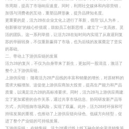
市周期，提高了市场响应速度。同时，利用社交媒体和内容营销，
加强与消费者的互动，重塑品牌形象，提升品牌知名度。
更重要的是，活力28在企业文化上进行了革新，倡导“以人为本，
创新驱动”的核心价值观，鼓励员工创新思维，建立了一支高效、灵
活的团队。这一系列举措，让活力28在短时间内实现了从衰退到复
苏的华丽转身，不仅重新赢得了市场，也为后续的发展奠定了坚实
的基础。
二、带动上下游供应链的发展
活力28的复兴，不仅为自身带来了新生，更如同一股清流，激活了
整个上下游供应链。
上游供应链： 随着活力28产品线的丰富和销量的增长，对原材料的
需求大幅增加。这促使上游供应商加大投资，提高生产能力和产品
质量，以满足活力28的高标准要求。同时，活力28与上游供应商建
立了更加紧密的合作关系，通过共享市场信息、协同研发新产品等
方式，共同抵御市场风险，实现了双赢。此外，活力28对环保和可
持续发展的重视，也推动了上游供应链向绿色、低碳方向转型，促
进了整个产业链的可持续发展。
下游供应链： 在销售端，活力28通过线上线下融合的全渠道销售策