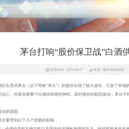
茅台打响“股价保卫战”白酒
发布时间 : 2024-09-22
来源 : 极乐鸟供应链
酒巨头贵州茅台（以下简称“茅台”）的股价出现了较大波动，引发了市场
的信心，也牵动着整个白酒供应链的神经。面对股价的剧烈波动，茅台不
。
波动的原因
动主要受到以下几个因素的影响：
环境：全球经济的不确定性以及国内经济增长放缓的压力，使得投资者对未