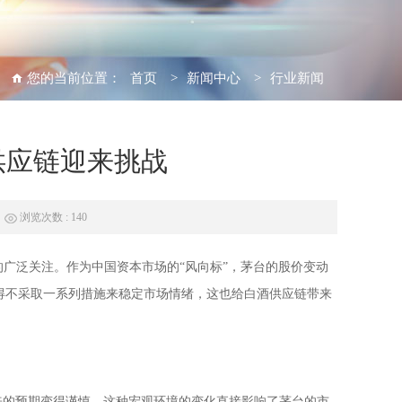
您的当前位置：
首页
>
新闻中心
>
行业新闻
供应链迎来挑战
浏览次数 : 140
的广泛关注。作为中国资本市场的“风向标”，茅台的股价变动
得不采取一系列措施来稳定市场情绪，这也给白酒供应链带来
来的预期变得谨慎。这种宏观环境的变化直接影响了茅台的市