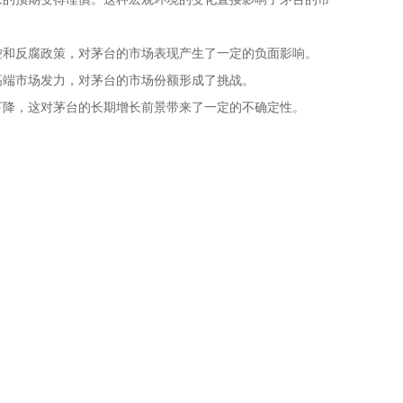
控和反腐政策，对茅台的市场表现产生了一定的负面影响。
高端市场发力，对茅台的市场份额形成了挑战。
下降，这对茅台的长期增长前景带来了一定的不确定性。
股份将用于员工持股计划和股权激励，以激发内部活力和提升
不仅有助于稳定股价，还能吸引更多长期投资者的关注。
同时，公司还在国内市场推出新产品，满足不同消费者的需
。公司还积极参与社会公益活动，履行企业社会责任，增强消