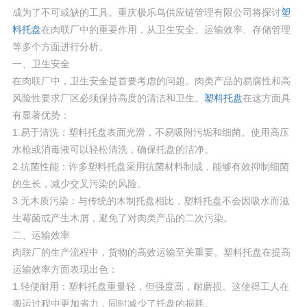
成为了不可或缺的工具。重庆极乐鸟供应链管理有限公司将探讨
塑
料托盘
在肉联厂中的重要作用，从卫生安全、运输效率、存储管理
等多个方面进行分析。
一、卫生安全
在肉联厂中，卫生安全是首要考虑的问题。肉类产品的易腐性和高
风险性要求厂区必须保持高度的清洁和卫生。
塑料托盘
在这方面具
有显著优势：
1.易于清洗：塑料托盘表面光滑，不易吸附污垢和细菌。使用高压
水枪或消毒液可以轻松清洗，确保托盘的洁净。
2.抗菌性能：许多塑料托盘采用抗菌材料制成，能够有效抑制细菌
的生长，减少交叉污染的风险。
3.无木质污染：与传统的木制托盘相比，塑料托盘不会因吸水而滋
生霉菌或产生木屑，避免了对肉类产品的二次污染。
二、运输效率
肉联厂的生产流程中，货物的高效运输至关重要。塑料托盘在提高
运输效率方面表现出色：
1.轻便耐用：塑料托盘重量轻，但强度高，耐磨损。这使得工人在
搬运过程中更加省力，同时减少了托盘的损耗。