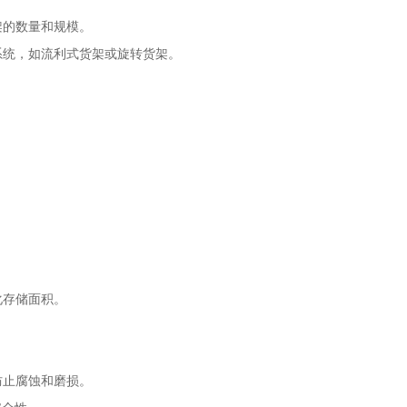
架的数量和规模。
系统，如流利式货架或旋转货架。
化存储面积。
防止腐蚀和磨损。