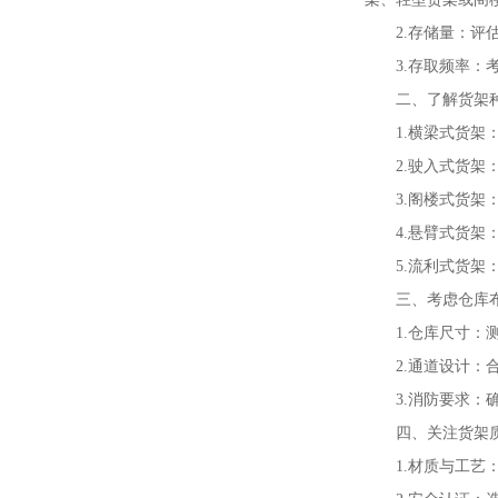
2.存储量：
3.存取频率
二、了解货架
1.横梁式货
2.驶入式货
3.阁楼式货
4.悬臂式货
5.流利式货
三、考虑仓库
1.仓库尺寸
2.通道设计
3.消防要求
四、关注货架
1.材质与工