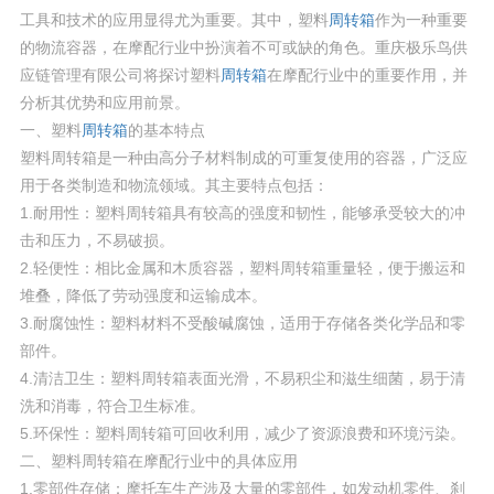
工具和技术的应用显得尤为重要。其中，塑料
周转箱
作为一种重要
的物流容器，在摩配行业中扮演着不可或缺的角色。重庆极乐鸟供
应链管理有限公司将探讨塑料
周转箱
在摩配行业中的重要作用，并
分析其优势和应用前景。
一、塑料
周转箱
的基本特点
塑料周转箱是一种由高分子材料制成的可重复使用的容器，广泛应
用于各类制造和物流领域。其主要特点包括：
1.耐用性：塑料周转箱具有较高的强度和韧性，能够承受较大的冲
击和压力，不易破损。
2.轻便性：相比金属和木质容器，塑料周转箱重量轻，便于搬运和
堆叠，降低了劳动强度和运输成本。
3.耐腐蚀性：塑料材料不受酸碱腐蚀，适用于存储各类化学品和零
部件。
4.清洁卫生：塑料周转箱表面光滑，不易积尘和滋生细菌，易于清
洗和消毒，符合卫生标准。
5.环保性：塑料周转箱可回收利用，减少了资源浪费和环境污染。
二、塑料周转箱在摩配行业中的具体应用
1.零部件存储：摩托车生产涉及大量的零部件，如发动机零件、刹