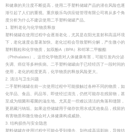
和健康的关注度不断提高，使用二手塑料储罐产品的潜在风险也逐
渐引起了人们的重视。重庆极乐鸟供应链管理有限公司将从多个角
度分析为什么不建议使用二手塑料储罐产品。
1. 塑料老化与化学物质释放
塑料储罐在使用过程中会逐渐老化，尤其是在阳光直射和高温环境
下，老化速度会显著加快。老化过程会导致塑料分解，产生微小的
塑料颗粒和化学物质，如双酚A（BPA）和邻苯二甲酸酯
（Phthalates）。这些化学物质对人体健康有害，可能引发内分泌
失调、癌症等多种疾病。二手塑料储罐由于已经经历了一段时间的
使用，老化的程度更高，化学物质的释放风险更大。
2. 清洁与卫生问题
二手塑料储罐在前一次使用过程中可能接触过各种不同的物质，如
化学品、食品、药品等。即使经过清洗，仍然可能存在残留物，甚
至成为细菌和霉菌的滋生地。尤其是一些难以清洁的角落和缝隙，
更易藏污纳垢。如果这些储罐用于储存饮用水或其他食品，残留的
有害物质和微生物会对人体健康构成威胁。
3. 结构损伤与安全隐患
塑料储罐在使用过程中可能会受到撞击、划伤或高温影响，导致结