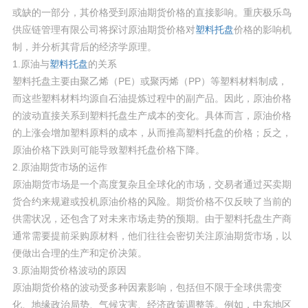
或缺的一部分，其价格受到原油期货价格的直接影响。重庆极乐鸟
供应链管理有限公司将探讨原油期货价格对
塑料托盘
价格的影响机
制，并分析其背后的经济学原理。
1.原油与
塑料托盘
的关系
塑料托盘主要由聚乙烯（PE）或聚丙烯（PP）等塑料材料制成，
而这些塑料材料均源自石油提炼过程中的副产品。因此，原油价格
的波动直接关系到塑料托盘生产成本的变化。具体而言，原油价格
的上涨会增加塑料原料的成本，从而推高塑料托盘的价格；反之，
原油价格下跌则可能导致塑料托盘价格下降。
2.原油期货市场的运作
原油期货市场是一个高度复杂且全球化的市场，交易者通过买卖期
货合约来规避或投机原油价格的风险。期货价格不仅反映了当前的
供需状况，还包含了对未来市场走势的预期。由于塑料托盘生产商
通常需要提前采购原材料，他们往往会密切关注原油期货市场，以
便做出合理的生产和定价决策。
3.原油期货价格波动的原因
原油期货价格的波动受多种因素影响，包括但不限于全球供需变
化、地缘政治局势、气候灾害、经济政策调整等。例如，中东地区