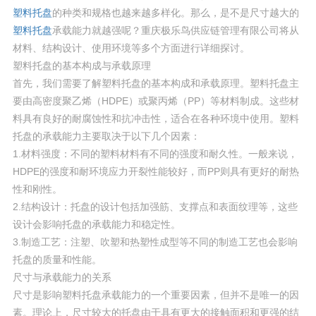
塑料托盘
的种类和规格也越来越多样化。那么，是不是尺寸越大的
塑料托盘
承载能力就越强呢？重庆极乐鸟供应链管理有限公司将从
材料、结构设计、使用环境等多个方面进行详细探讨。
塑料托盘的基本构成与承载原理
首先，我们需要了解塑料托盘的基本构成和承载原理。塑料托盘主
要由高密度聚乙烯（HDPE）或聚丙烯（PP）等材料制成。这些材
料具有良好的耐腐蚀性和抗冲击性，适合在各种环境中使用。塑料
托盘的承载能力主要取决于以下几个因素：
1.材料强度：不同的塑料材料有不同的强度和耐久性。一般来说，
HDPE的强度和耐环境应力开裂性能较好，而PP则具有更好的耐热
性和刚性。
2.结构设计：托盘的设计包括加强筋、支撑点和表面纹理等，这些
设计会影响托盘的承载能力和稳定性。
3.制造工艺：注塑、吹塑和热塑性成型等不同的制造工艺也会影响
托盘的质量和性能。
尺寸与承载能力的关系
尺寸是影响塑料托盘承载能力的一个重要因素，但并不是唯一的因
素。理论上，尺寸较大的托盘由于具有更大的接触面积和更强的结