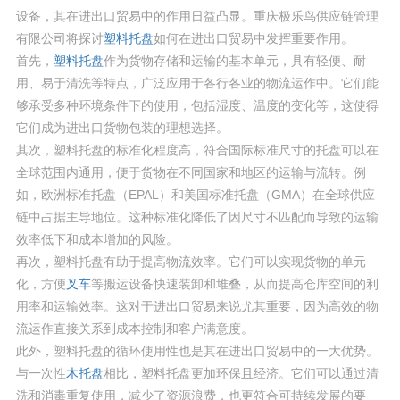
设备，其在进出口贸易中的作用日益凸显。重庆极乐鸟供应链管理
有限公司将探讨
塑料托盘
如何在进出口贸易中发挥重要作用。
首先，
塑料托盘
作为货物存储和运输的基本单元，具有轻便、耐
用、易于清洗等特点，广泛应用于各行各业的物流运作中。它们能
够承受多种环境条件下的使用，包括湿度、温度的变化等，这使得
它们成为进出口货物包装的理想选择。
其次，塑料托盘的标准化程度高，符合国际标准尺寸的托盘可以在
全球范围内通用，便于货物在不同国家和地区的运输与流转。例
如，欧洲标准托盘（EPAL）和美国标准托盘（GMA）在全球供应
链中占据主导地位。这种标准化降低了因尺寸不匹配而导致的运输
效率低下和成本增加的风险。
再次，塑料托盘有助于提高物流效率。它们可以实现货物的单元
化，方便
叉车
等搬运设备快速装卸和堆叠，从而提高仓库空间的利
用率和运输效率。这对于进出口贸易来说尤其重要，因为高效的物
流运作直接关系到成本控制和客户满意度。
此外，塑料托盘的循环使用性也是其在进出口贸易中的一大优势。
与一次性
木托盘
相比，塑料托盘更加环保且经济。它们可以通过清
洗和消毒重复使用，减少了资源浪费，也更符合可持续发展的要