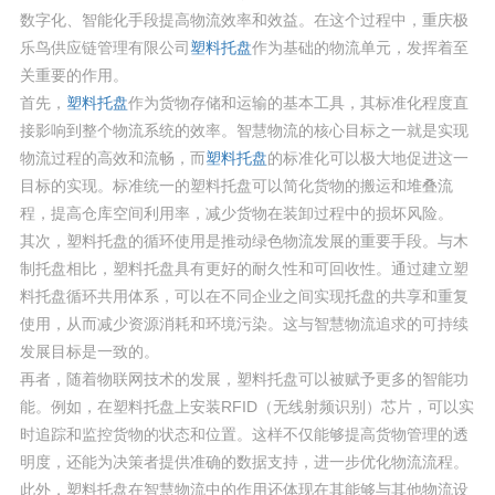
数字化、智能化手段提高物流效率和效益。在这个过程中，重庆极
乐鸟供应链管理有限公司
塑料托盘
作为基础的物流单元，发挥着至
关重要的作用。
首先，
塑料托盘
作为货物存储和运输的基本工具，其标准化程度直
接影响到整个物流系统的效率。智慧物流的核心目标之一就是实现
物流过程的高效和流畅，而
塑料托盘
的标准化可以极大地促进这一
目标的实现。标准统一的塑料托盘可以简化货物的搬运和堆叠流
程，提高仓库空间利用率，减少货物在装卸过程中的损坏风险。
其次，塑料托盘的循环使用是推动绿色物流发展的重要手段。与木
制托盘相比，塑料托盘具有更好的耐久性和可回收性。通过建立塑
料托盘循环共用体系，可以在不同企业之间实现托盘的共享和重复
使用，从而减少资源消耗和环境污染。这与智慧物流追求的可持续
发展目标是一致的。
再者，随着物联网技术的发展，塑料托盘可以被赋予更多的智能功
能。例如，在塑料托盘上安装RFID（无线射频识别）芯片，可以实
时追踪和监控货物的状态和位置。这样不仅能够提高货物管理的透
明度，还能为决策者提供准确的数据支持，进一步优化物流流程。
此外，塑料托盘在智慧物流中的作用还体现在其能够与其他物流设