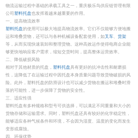
物流运输过程中基础的承载工具之一，重庆极乐鸟供应链管理有限
公司
塑料托盘
也发挥着越来越重要的作用。
一、提高物流效率
塑料托盘
的使用可以极大地提高物流效率。它们不仅能够方便地搬
运和堆叠货物，还可以与各种机械设备配套使用，如
叉车
、
货架
等，从而实现快速装卸和整理货物。这种高效运作使得电商企业能
够更快地响应客户需求，缩短交货时间，提高整体运营效率。
二、降低破损风险
相对于其他材质的托盘，
塑料托盘
具有更好的抗冲击性和耐磨损
性，这降低了在运输过程中因托盘本身质量问题导致货物破损的风
险。此外，塑料托盘的防滑设计也可以减少货物在搬运和堆叠时滑
落的可能性，进一步保障了货物的安全性。
三、适应性强
塑料托盘有多种规格和型号可供选择，可以满足不同重量和大小的
货物存储和运输需求。同时，塑料托盘还具有较好的化学稳定性，
能够适应各种气候条件和环境，不会因为湿度、温度的变化而发生
变形或腐蚀。
四、环保优势