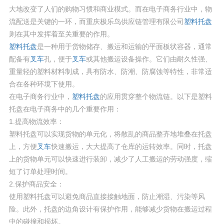
大地改变了人们的购物习惯和商业模式。而在电子商务行业中，物
流配送是关键的一环，而重庆极乐鸟供应链管理有限公司
塑料托盘
则在其中发挥着至关重要的作用。
塑料托盘
是一种用于货物储存、搬运和运输的平面板状容器，通常
配备有
叉车
孔，便于
叉车
或其他搬运设备操作。它们由耐久性强、
重量轻的塑料材料制成，具有防水、防潮、防腐蚀等特性，非常适
合在各种环境下使用。
在电子商务行业中，
塑料托盘
的应用贯穿整个物流链。以下是塑料
托盘在电子商务中的几个重要作用：
1.提高物流效率：
塑料托盘可以实现货物的单元化，将散乱的商品整齐地堆叠在托盘
上，方便
叉车
快速搬运，大大提高了仓库的运转效率。同时，托盘
上的货物单元可以快速进行装卸，减少了人工搬运的劳动强度，缩
短了订单处理时间。
2.保护商品安全：
使用塑料托盘可以避免商品直接接触地面，防止潮湿、污染等风
险。此外，托盘的边角设计有保护作用，能够减少货物在搬运过程
中的碰撞和损坏。