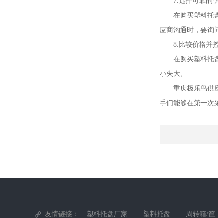
7.选择可靠的
在购买塑料托
应商沟通时，要询
8.比较价格并
在购买塑料托
小失大。
重庆极乐鸟供
手们能够在第一次
友情链接：
塑料托盘厂家
塑料托盘
周转箱/筐