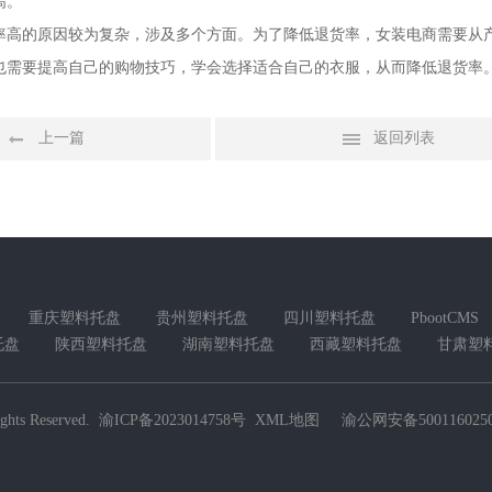
高。
率高的原因较为复杂，涉及多个方面。为了降低退货率，女装电商需要从
也需要提高自己的购物技巧，学会选择适合自己的衣服，从而降低退货率
上一篇
返回列表
重庆塑料托盘
贵州塑料托盘
四川塑料托盘
PbootCMS
托盘
陕西塑料托盘
湖南塑料托盘
西藏塑料托盘
甘肃塑
ghts Reserved.
渝ICP备2023014758号
XML地图
渝公网安备5001160250