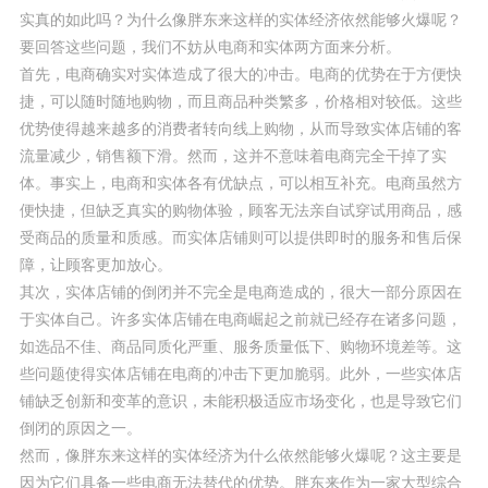
实真的如此吗？为什么像胖东来这样的实体经济依然能够火爆呢？
要回答这些问题，我们不妨从电商和实体两方面来分析。
首先，电商确实对实体造成了很大的冲击。电商的优势在于方便快
捷，可以随时随地购物，而且商品种类繁多，价格相对较低。这些
优势使得越来越多的消费者转向线上购物，从而导致实体店铺的客
流量减少，销售额下滑。然而，这并不意味着电商完全干掉了实
体。事实上，电商和实体各有优缺点，可以相互补充。电商虽然方
便快捷，但缺乏真实的购物体验，顾客无法亲自试穿试用商品，感
受商品的质量和质感。而实体店铺则可以提供即时的服务和售后保
障，让顾客更加放心。
其次，实体店铺的倒闭并不完全是电商造成的，很大一部分原因在
于实体自己。许多实体店铺在电商崛起之前就已经存在诸多问题，
如选品不佳、商品同质化严重、服务质量低下、购物环境差等。这
些问题使得实体店铺在电商的冲击下更加脆弱。此外，一些实体店
铺缺乏创新和变革的意识，未能积极适应市场变化，也是导致它们
倒闭的原因之一。
然而，像胖东来这样的实体经济为什么依然能够火爆呢？这主要是
因为它们具备一些电商无法替代的优势。胖东来作为一家大型综合