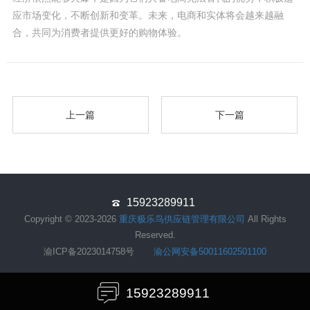
应市场变化，不断创新和变革。未来，电商和实体将会越来越融
合，共同为消费者提供更好的购物体验。
上一篇
下一篇
15923289911
Copyright © 2023-2026
重庆极乐鸟供应链管理有限公司
All Rights
Reserved.
渝ICP备2023014758号
渝公网安备50011602501100
15923289911