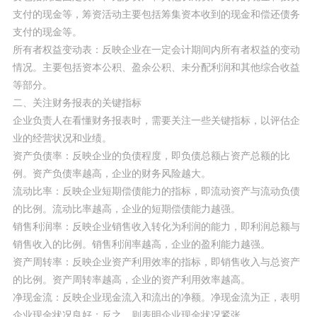
支付的现金等，筹资活动主要包括筹集资本收到的现金和偿还债务
支付的现金等。
所有者权益变动表：反映企业在一定会计期间内所有者权益的变动
情况。主要包括资本公积、盈余公积、未分配利润和其他综合收益
等部分。
二、关注财务报表的关键指标
企业负责人在看懂财务报表时，需要关注一些关键指标，以评估企
业的经营状况和业绩。
资产负债率：反映企业的负债程度，即负债总额占资产总额的比
例。资产负债率越高，企业的财务风险越大。
流动比率：反映企业短期偿债能力的指标，即流动资产与流动负债
的比例。流动比率越高，企业的短期偿债能力越强。
销售利润率：反映企业销售收入转化为利润的能力，即利润总额与
销售收入的比例。销售利润率越高，企业的盈利能力越强。
资产周转率：反映企业资产利用效率的指标，即销售收入与总资产
的比例。资产周转率越高，企业的资产利用效率越高。
净现金流：反映企业现金流入和流出的净额。净现金流为正，表明
企业现金状况良好；反之，则表明企业现金状况紧张。