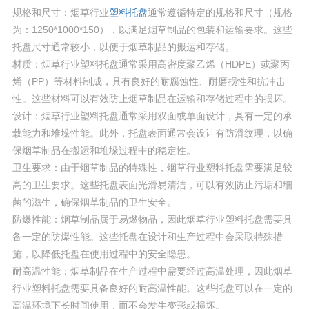
规格和尺寸：烟草行业
塑料托盘
通常遵循特定的规格和尺寸（规格
为：1250*1000*150），以满足烟草制品的包装和运输要求。这些
托盘尺寸通常较小，以便于烟草制品的搬运和存储。
材质：烟草行业塑料托盘通常采用高密度聚乙烯（HDPE）或聚丙
烯（PP）等材料制成，具有良好的耐腐蚀性、耐磨损性和抗冲击
性。这些材料可以有效防止烟草制品在运输和存储过程中的损坏。
设计：烟草行业塑料托盘通常采用双面或单面设计，具有一定的承
载能力和堆垛性能。此外，托盘表面通常会设计有防滑纹理，以确
保烟草制品在搬运和堆垛过程中的稳定性。
卫生要求：由于烟草制品的特殊性，烟草行业塑料托盘需要满足较
高的卫生要求。这些托盘表面光滑易清洁，可以有效防止污垢和细
菌的滋生，确保烟草制品的卫生安全。
防爆性能：烟草制品属于易燃物品，因此烟草行业塑料托盘需要具
备一定的防爆性能。这些托盘在设计和生产过程中会采取特殊措
施，以降低托盘在使用过程中的安全隐患。
耐高温性能：烟草制品在生产过程中需要经过高温处理，因此烟草
行业塑料托盘需要具备良好的耐高温性能。这些托盘可以在一定的
高温环境下长时间使用，而不会发生变形或损坏。